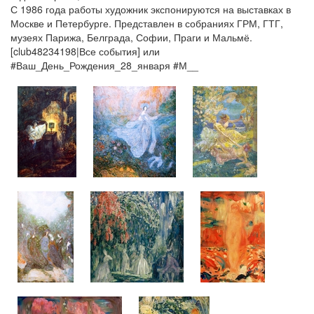
С 1986 года работы художник экспонируются на выставках в
Москве и Петербурге. Представлен в собраниях ГРМ, ГТГ,
музеях Парижа, Белграда, Софии, Праги и Мальмё.
[club48234198|Все события] или
#Ваш_День_Рождения_28_января #М__