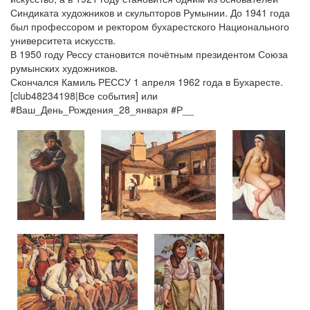
Синдиката художников и скульпторов Румынии. До 1941 года
был профессором и ректором бухарестского Национального
университета искусств.
В 1950 году Рессу становится почётным президентом Союза
румынских художников.
Скончался Камиль РЕССУ 1 апреля 1962 года в Бухаресте.
[club48234198|Все события] или
#Ваш_День_Рождения_28_января #Р__