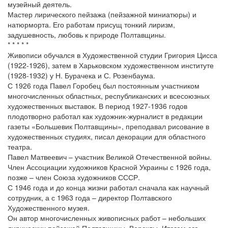
музейный деятель.
Мастер лирического пейзажа (пейзажной миниатюры) и
натюрморта. Его работам присущ тонкий лиризм,
задушевность, любовь к природе Полтавщины.
* * * * *
Живописи обучался в Художественной студии Григория Цисса
(1922-1926), затем в Харьковском художественном институте
(1928-1932) у Н. Бурачека и С. Розенбаума.
С 1926 года Павел Горобец был постоянным участником
многочисленных областных, республиканских и всесоюзных
художественных выставок. В период 1927-1936 годов
плодотворно работал как художник-журналист в редакции
газеты «Большевик Полтавщины», преподавал рисование в
художественных студиях, писал декорации для областного
театра.
Павел Матвеевич – участник Великой Отечественной войны.
Член Ассоциации художников Красной Украины с 1926 года,
позже – член Союза художников СССР.
С 1946 года и до конца жизни работал сначала как научный
сотрудник, а с 1963 года – директор Полтавского
Художественного музея.
Он автор многочисленных живописных работ – небольших