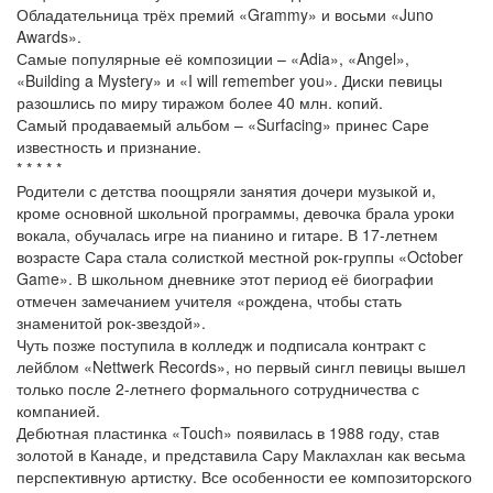
Обладательница трёх премий «Grammy» и восьми «Juno
Awards».
Самые популярные её композиции – «Adia», «Angel»,
«Building a Mystery» и «I will remember you». Диски певицы
разошлись по миру тиражом более 40 млн. копий.
Самый продаваемый альбом – «Surfacing» принес Саре
известность и признание.
* * * * *
Родители с детства поощряли занятия дочери музыкой и,
кроме основной школьной программы, девочка брала уроки
вокала, обучалась игре на пианино и гитаре. В 17-летнем
возрасте Сара стала солисткой местной рок-группы «October
Game». В школьном дневнике этот период её биографии
отмечен замечанием учителя «рождена, чтобы стать
знаменитой рок-звездой».
Чуть позже поступила в колледж и подписала контракт с
лейблом «Nettwerk Records», но первый сингл певицы вышел
только после 2-летнего формального сотрудничества с
компанией.
Дебютная пластинка «Touch» появилась в 1988 году, став
золотой в Канаде, и представила Сару Маклахлан как весьма
перспективную артистку. Все особенности ее композиторского