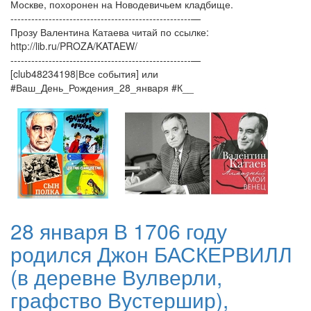
Москве, похоронен на Новодевичьем кладбище.
----------------------------------------------------—
Прозу Валентина Катаева читай по ссылке:
http://lib.ru/PROZA/KATAEW/
----------------------------------------------------—
[club48234198|Все события] или
#Ваш_День_Рождения_28_января #К__
28 января В 1706 году
родился Джон БАСКЕРВИЛЛ
(в деревне Вулверли,
графство Вустершир),