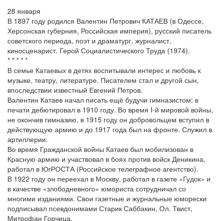
28 января
В 1897 году родился Валентин Петрович КАТАЕВ (в Одессе,
Херсонская губерния, Российская империя), русский писатель
советского периода, поэт и драматург, журналист,
киносценарист. Герой Социалистического Труда (1974).
* * * * *
В семье Катаевых в детях воспитывали интерес и любовь к
музыке, театру, литературе. Писателем стал и другой сын,
впоследствии известный Евгений Петров.
Валентин Катаев начал писать ещё будучи гимназистом; в
печати дебютировал в 1910 году. Во время I-й мировой войны,
не окончив гимназию, в 1915 году он добровольцем вступил в
действующую армию и до 1917 года был на фронте. Служил в
артиллерии.
Во время Гражданской войны Катаев был мобилизован в
Красную армию и участвовал в боях против войск Деникина,
работал в ЮгРОСТА (Российское телеграфное агентство).
В 1922 году он переехал в Москву, работал в газете «Гудок» и
в качестве «злободневного» юмориста сотрудничал со
многими изданиями. Свои газетные и журнальные юморески
подписывал псевдонимами Старик Саббакин, Ол. Твист,
Митрофан Горчица.