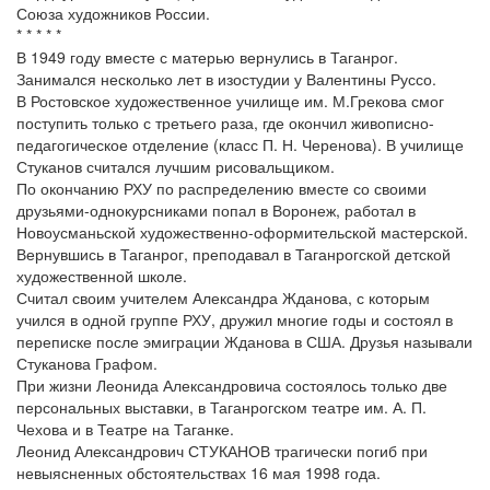
Союза художников России.
* * * * *
В 1949 году вместе с матерью вернулись в Таганрог.
Занимался несколько лет в изостудии у Валентины Руссо.
В Ростовское художественное училище им. М.Грекова смог
поступить только с третьего раза, где окончил живописно-
педагогическое отделение (класс П. Н. Черенова). В училище
Стуканов считался лучшим рисовальщиком.
По окончанию РХУ по распределению вместе со своими
друзьями-однокурсниками попал в Воронеж, работал в
Новоусманьской художественно-оформительской мастерской.
Вернувшись в Таганрог, преподавал в Таганрогской детской
художественной школе.
Считал своим учителем Александра Жданова, с которым
учился в одной группе РХУ, дружил многие годы и состоял в
переписке после эмиграции Жданова в США. Друзья называли
Стуканова Графом.
При жизни Леонида Александровича состоялось только две
персональных выставки, в Таганрогском театре им. А. П.
Чехова и в Театре на Таганке.
Леонид Александрович СТУКАНОВ трагически погиб при
невыясненных обстоятельствах 16 мая 1998 года.