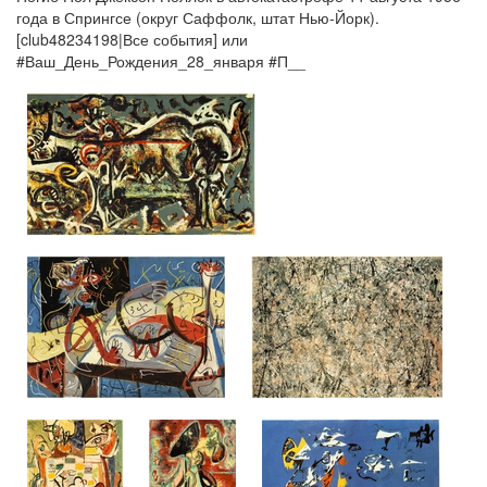
года в Спрингсе (округ Саффолк, штат Нью-Йорк).
[club48234198|Все события] или
#Ваш_День_Рождения_28_января #П__