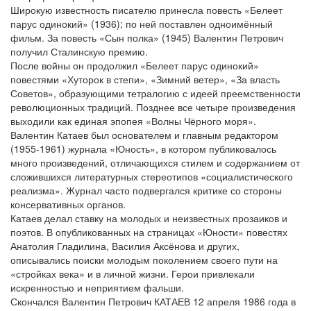
Широкую известность писателю принесла повесть «Белеет
парус одинокий» (1936); по ней поставлен одноимённый
фильм. За повесть «Сын полка» (1945) Валентин Петрович
получил Сталинскую премию.
После войны он продолжил «Белеет парус одинокий»
повестями «Хуторок в степи», «Зимний ветер», «За власть
Советов», образующими тетралогию с идеей преемственности
революционных традиций. Позднее все четыре произведения
выходили как единая эпопея «Волны Чёрного моря».
Валентин Катаев был основателем и главным редактором
(1955-1961) журнала «Юность», в котором публиковалось
много произведений, отличающихся стилем и содержанием от
сложившихся литературных стереотипов «социалистического
реализма». Журнал часто подвергался критике со стороны
консервативных органов.
Катаев делал ставку на молодых и неизвестных прозаиков и
поэтов. В опубликованных на страницах «Юности» повестях
Анатолия Гладилина, Василия Аксёнова и других,
описывались поиски молодым поколением своего пути на
«стройках века» и в личной жизни. Герои привлекали
искренностью и неприятием фальши.
Скончался Валентин Петрович КАТАЕВ 12 апреля 1986 года в