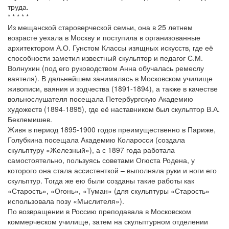
труда.
* * * * *
Из мещанской староверческой семьи, она в 25 летнем
возрасте уехала в Москву и поступила в организованные
архитектором А.О. Гунстом Классы изящных искусств, где её
способности заметил известный скульптор и педагог С.М.
Волнухин (под его руководством Анна обучалась ремеслу
ваятеля). В дальнейшем занималась в Московском училище
живописи, ваяния и зодчества (1891-1894), а также в качестве
вольнослушателя посещала Петербургскую Академию
художеств (1894-1895), где её наставником был скульптор В.А.
Беклемишев.
Живя в период 1895-1900 годов преимущественно в Париже,
Голубкина посещала Академию Коларосси (создала
скульптуру «Железный»), а с 1897 года работала
самостоятельно, пользуясь советами Огюста Родена, у
которого она стала ассистенткой – выполняла руки и ноги его
скульптур. Тогда же ею были созданы такие работы как
«Старость», «Огонь», «Туман» (для скульптуры «Старость»
использовала позу «Мыслителя»).
По возвращении в Россию преподавала в Московском
коммерческом училище, затем на скульптурном отделении