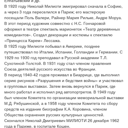
Елпатьевский и др.
В 1920 году Николай Милиоти эмигрировал сначала в Софию,
а через 3 года переселился в Париж; его мастерскую
посещали Поль Валери, Райнер Мария Рильке, Андре Моруа.
В этот период художник совместно с Н.С. Гончаровой
оформил в театре спектакль марионеток «Театр деревянных
комедиантов». Создал декорации и костюмы к спектаклю
«Принцесса Карем» Лессажа.
В 1925 году Милиоти побывал в Америке, позднее
путешествовал по Италии, Испании, Голландии и Германии. С
1929 по 1930 год преподавал в Русской академии Т.Л.
Сухотиной-Толстой. В 1931 году стал членом правления
Союза деятелей русского искусства во Франции.
В период 1940-42 годов проживал в Биаррице, где выполнил
серию рисунков «Разрушения и бедствия войны» и участвовал
в групповых выставках. Затем вновь вернулся в Париж, где
много работал и исполнил ряд автопортретов. В 1949 году
был членом Комитета по организации мемориальной выставки
М.Д. Рябушинской, а в 1958 году членом Комитета по сбору
средств на издание биографии К.А. Коровина, членом
Общества охранения русских культурных ценностей.
Скончался Николай Дмитриевич МИЛИОТИ 26 декабря 1962
года в Париже, в госпитале Кошен.