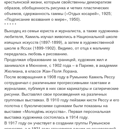
крестьянской жизни, которым свойственны демократизм
образов, обобщенность рисунка и четких пластических
объемов, сдержанность гаммы («Отдых косарей», 1925;
«Подписание воззвания о мире», 1950).
* * * * *
Выходец из семьи юриста и журналиста, а также художника-
любителя, Камиль изучал живопись в Национальной школе
изящных искусств (1897-1899), а затем в художественной
школе в Яссах (1899-1902). Видимо, от отца к мальчику
передалась любовь к рисованию.
Продолжая образование за границей, художник жил и
занимался в Мюнхене, с 1902 года – в Париже, в академии
Жюлиана, в классе Жан-Поля Лорана.
После возвращения в 1908 году в Румынию Камиль Рессу
сотрудничал с различными прогрессивными газетами и
журналами, публикуя в них свои карикатуры и сатирические
рисунки. Выставлял свои произведения на различных
групповых выставках. В 1910 году пейзажи кисти Рессу и его
полотна с буколическими сценками были показаны на
выставке «Молодёжь искусства». Первая персональная
выставка художника состоялась в 1914 году.
В 1917 году он участвует в создании группы Румынское
искусство, а в 1921 году становится одним из основателей