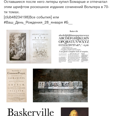
Оставшиеся после него литеры купил Бомарше и отпечатал
этим шрифтом роскошное издание сочинений Вольтера в 70-
ти томах.
[club48234198|Все события] или
#Ваш_День_Рождения_28_января #Б__