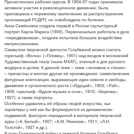
Пречистенских рабочих курсов. В 1904-07 годах принимала
активное участие в революционном движении; была
приговорена к тюремному заключению за распространение
прокламаций РСДРП, но освобождена по болезни.
Анна Семёновна создала первый в России скульптурный
портрет Карла Маркса (1905). Первоначально работала в духе
«передвижников», позднее испытала большое воздействие
импрессионизма.
Символом творческой зрелости Голубкиной можно считать
горельеф «Волна» («Пловец», 1901) над входом в московский
Художественный театр (ныне МХАТ), этапный и для русского
модерна в целом. К данной теме – теме «человека и стихии»
– причастны и многие другие её произведения: символические
фигурные композиции, выражающие идеи неволи и свободы,
движения и органического роста («Идущий», 1903; «Раб»,
1909; горельеф «Вдали музыка и огни», 1910; «Березка»,
1927), а также портреты.
Особенно удавались ей образы людей искусства, чьи
характеры у неё как бы формируются из динамически-
подвижной, фактурно переданной в материале творческой
ауры («А. Белый», 1907; «А.М. Ремизов», 1911; «Л.Н.
Толстой», 1927 и др.).
В годы Гражданской войны и тяжелой болезни Голубкина