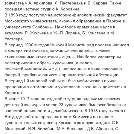
зодчества у А. Архипова, Л. Пастернака и В. Серова. Также
посещал частную студию К. Коровина.
В 1898 году поступил на историко-филологический факультет
Московского университета, окончил образование в Париже в
университете Сорбонны. Некоторое время занимался в
академии Р. Жюльена у Ж.-П. Лорана, Б. Констана и М.
Уистлера.
В период 1900-х годов Николай Милиоти ряд полотен написал
в манере символизма, картин-«сновидений», а также
стилизованные «галантные» сцены. Наиболее характерны
аллегорические образы художника (ангелов,
пейзажей-«миражей» и т.д.), написанные в виде красочных
феерий, приближающихся к орнаментальной абстракции.
В период I-й мировой войны он был мобилизован в чине
прапорщика артиллерии и участвовал в военных действиях в
Карпатах.
В июне 1917 года по ходатайству ряда видных московских
деятелей культуры в числе 23 художников был освобождён от
воинской повинности и демобилизован. В 1918 году выехал в
Ялту, где работал председателем Комиссии по охране
художественных сокровищ Крыма, в которую входили С.К.
Маковский, И.Я. Билибин, М.А. Волошин, Д.В. Айналов, С.