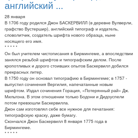
английский ...
28 января
В 1706 году родился Джон БАСКЕРВИЛЛ (в деревне Вулверли,
графство Вустершир), английский типограф и издатель,
словолитчик, создатель шрифта нового образца, ныне
носящего его имя.
* * * * *
Он был учителем чистописания в Бирмингеме, а впоследствии
занялся резьбой шрифтов и типографским делом. После
кропотливых и дорого стоивших опытов Баскервилл добился
прекрасных литер.
В 1750 году он основал типографию в Бирмингеме; в 1757 -
выпустил сочинения Вергилия, напечатанные новым
шрифтом. Издал сочинения Горация, «Потерянный рай» Дж.
Мильтона. В этом отношении только Бодони и Дидоуспели
потом превзошли Баскервилла.
Джон сам изготовлял себе все нужное для печатания:
типографскую краску, даже бумагу.
Скончался Джон Баскервилл 8 января 1775 года в
Бирмингеме.
* * * * *