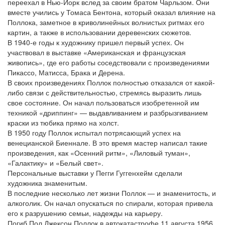
переехал в Нью-Йорк вслед за своим братом Чарльзом. Они
вместе учились у Томаса Бентона, который оказал влияние на
Поллока, заметное в криволинейных волнистых ритмах его
картин, а также в использовании деревенских сюжетов.
В 1940-е годы к художнику пришел первый успех. Он
участвовал в выставке «Американская и французская
живопись», где его работы соседствовали с произведениями
Пикассо, Матисса, Брака и Дерена.
В своих произведениях Поллок полностью отказался от какой-
либо связи с действительностью, стремясь выразить лишь
свое состояние. Он начал пользоваться изобретенной им
техникой «дриппинг» — выдавливанием и разбрызгиванием
краски из тюбика прямо на холст.
В 1950 году Поллок испытал потрясающий успех на
венецианской Биеннале. В это время мастер написал такие
произведения, как «Осенний ритм», «Лиловый туман»,
«Галактику» и «Белый свет».
Персональные выставки у Пегги Гуггенхейм сделали
художника знаменитым.
В последние несколько лет жизни Поллок — и знаменитость, и
алкоголик. Он начал опускаться по спирали, которая привела
его к разрушению семьи, надежды на карьеру.
Погиб Пол Джексон Поллок в автокатастрофе 11 августа 1956