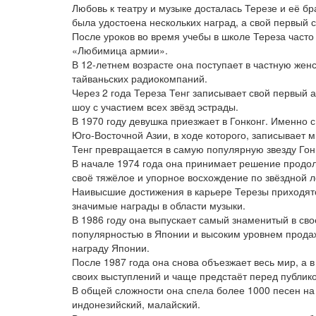
Любовь к театру и музыке досталась Терезе и её б
была удостоена нескольких наград, а свой первый с
После уроков во время учебы в школе Тереза часто
«Любимица армии».
В 12-летнем возрасте она поступает в частную жен
тайваньских радиокомпаний.
Через 2 года Тереза Тенг записывает свой первый 
шоу с участием всех звёзд эстрады.
В 1970 году девушка приезжает в Гонконг. Именно 
Юго-Восточной Азии, в ходе которого, записывает м
Тенг превращается в самую популярную звезду Гон
В начале 1974 года она принимает решение продолж
своё тяжёлое и упорное восхождение по звёздной л
Наивысшие достижения в карьере Терезы приходятся
значимые награды в области музыки.
В 1986 году она выпускает самый знаменитый в св
популярностью в Японии и высоким уровнем продаж
награду Японии.
После 1987 года она снова объезжает весь мир, а 
своих выступлений и чаще предстаёт перед публик
В общей сложности она спела более 1000 песен на 
индонезийский, малайский.