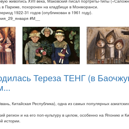
ю живопись XVII века, Маковский писал портреты-типы («Сапожни
 в Париже, похоронен на кладбище в Монморанси.
период 1922-31 годов (опубликован в 1961 году).
ения_29_января #М__
родилась Тереза ТЕНГ (в Баочжу
...
йвань, Китайская Республика), одна из самых популярных азиатски
ий регион и на его поп-культуру в целом, особенно на Японию и К
й истории.