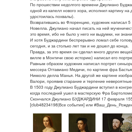
По прошествии недолгого времени Джулиано Буджар
одной из капелл нового хора, исполнил картину на
удостоилась похвалы).
Возвратившись во Флоренцию, художник написал 5 
Новелла. Джулиано начал писать на ней мученичеств
это время, ибо не было у него ни выдумки, ни зна
И хотя Буджардини беспрерывно ломал себе голову н
сегодня, и за столько лет так и не дошел до конца.
Правда, за это время он сделал много других вещей
вилле в Монтичи свою историю) написал его портр
Равным образом художник написал портрет синьоры 
мессера Оттавиано Медичи, по картине фра Бастья
Никколо делла Манья. На другой же картине изоб
Валори, проявив старание и терпение невероятные
В 1503 году Джулиано Буджардини вступил в конгре
когда последний ушел в мастерскую Фра Бартоломе
Скончался Джулиано БУДЖАРДИНИ 17 февраля 1554
[club48234198|Все события] или #Ваш_День_Рожд