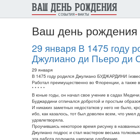
ВАШ ДЕНЬ РОЖДЕНИЯ
СОБЫТИЯ
ФАКТЫ
Ваш день рождения 
29 января В 1475 году
Джулиано ди Пьеро ди С
29 января
В 1475 году родился Джулиано БУДЖАРДИНИ /извест
Работал преимущественно во Флоренции, а также в
* * * * *
В юные годы, он начал свое учение в садах Медичи
Буджардини отличался добротой и простым образом 
И никаких заметных недостатков у него не было, к
ибо, как казалось, тот был доволен всем, что умел 
удовлетворяла.
Проучившись некоторое время рисунку в названных 
Джулиано подрос и стал мастером весьма толковым,
эта работа получила широкое одобрение.