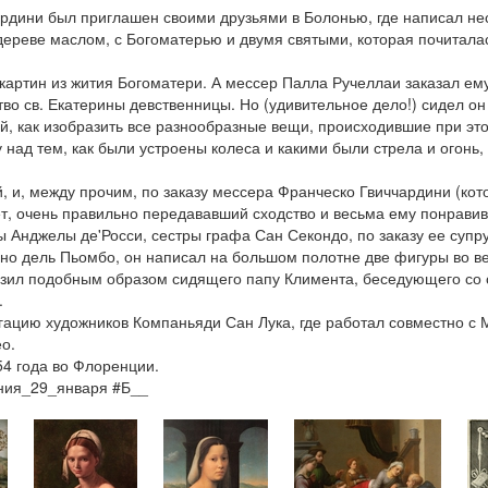
дини был приглашен своими друзьями в Болонью, где написал неск
 дереве маслом, с Богоматерью и двумя святыми, которая почитала
картин из жития Богоматери. А мессер Палла Ручеллаи заказал ему
о св. Екатерины девственницы. Но (удивительное дело!) сидел он н
ний, как изобразить все разнообразные вещи, происходившие при эт
ад тем, как были устроены колеса и какими были стрела и огонь, 
, и, между прочим, по заказу мессера Франческо Гвиччардини (кот
ет, очень правильно передававший сходство и весьма ему понрави
Анджелы де'Росси, сестры графа Сан Секондо, по заказу ее супру
но дель Пьомбо, он написал на большом полотне две фигуры во ве
разил подобным образом сидящего папу Климента, беседующего со
.
гацию художников Компаньяди Сан Лука, где работал совместно с 
о.
 года во Флоренции.
ения_29_января #Б__