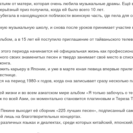
ратьям от матери, которая очень любила музыкальные драмы. Ещё в
ерьёзный приз получила, когда ей было всего 10 лет.
 убегала в находящуюся поблизости воинскую часть, где пела для 
скую музыкальную школу, и снова после уроков принимает участие 
альбом, а в 15 лет ей поступило приглашение от тайваньского теле
с этого периода начинается её официальная жизнь как профессиона
ного своих знаменитых песен и твердо занимает своё место в списк
конга.
ить карьеру в Японии, и уже в марте юная певица впервые прилет
естнице.
 на период 1980-х годов, когда она записывает сразу несколько 
оей жизни и во всем азиатском мире альбом «Я только забочусь 
 по всей Азии, он моментально становится платиновым и Тереза Т
в Пекине выходит её сборник «225 лучших песен», подписанный са
ой лишь на благотворительных концертах.
различных языках и диалектах, среди которых китайский, японский,