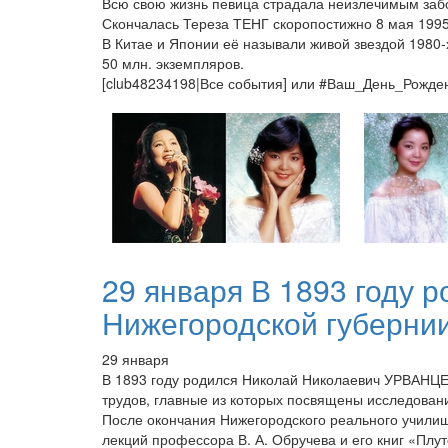
Всю свою жизнь певица страдала неизлечимым заб
Скончалась Тереза ТЕНГ скоропостижно 8 мая 1995 
В Китае и Японии её называли живой звездой 1980-
50 млн. экземпляров.
[club48234198|Все события] или #Ваш_День_Рожд
29 января В 1893 году
Нижегородской губернии)
29 января
В 1893 году родился Николай Николаевич УРВАНЦЕВ 
трудов, главные из которых посвящены исследова
После окончания Нижегородского реального училищ
лекций профессора В. А. Обручева и его книг «Плу