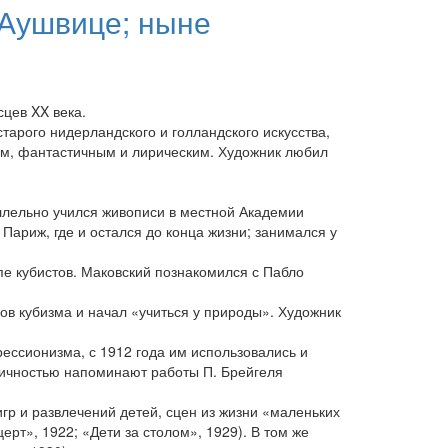
 Аушвице; ныне
цев XX века.
рого нидерландского и голландского искусства,
им, фантастичным и лирическим. Художник любил
аллельно учился живописи в местной Академии
ариж, где и остался до конца жизни; занимался у
е кубистов. Маковский познакомился с Пабло
ов кубизма и начал «учиться у природы». Художник
ессионизма, с 1912 года им использовались и
ричностью напоминают работы П. Брейгеля
игр и развлечений детей, сцен из жизни «маленьких
ерт», 1922; «Дети за столом», 1929). В том же