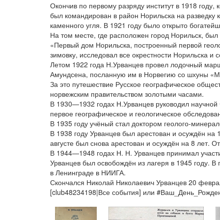
Окончив по первому разряду институт в 1918 году, 
был командирован в район Норильска на разведку 
каменного угля. В 1921 году было открыто богате
На том месте, где расположен город Норильск, был
«Первый дом Норильска, построенный первой геоло
зимовку, исследовал все окрестности Норильска и 
Летом 1922 года Н.Урванцев провел лодочный марш
Амундсена, посланную им в Норвегию со шхуны «Мо
За это путешествие Русское географическое общес
норвежским правительством золотыми часами.
В 1930—1932 годах Н.Урванцев руководил научной 
первое географическое и геологическое обследован
В 1935 году учёный стал доктором геолого-минерало
В 1938 году Урванцев был арестован и осуждён на 
августе был снова арестован и осуждён на 8 лет. О
В 1944—1948 годах Н. Н. Урванцев принимал участ
Урванцев был освобождён из лагеря в 1945 году. 
в Ленинграде в НИИГА.
Скончался Николай Николаевич Урванцев 20 февраля
[club48234198|Все события] или #Ваш_День_Рожд