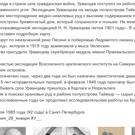
когда в стране шла гражданская война, Урванцев поступил на работ
каменного угля. Экспедиция Урванцева на западе полуострова Та
йшее месторождение медно-никелевых руд с высоким содержанием 
 построен бревенчатый дом, который сохранился и поныне. На мем
горазведочной экспедицией Н. Н. Урванцева летом 1921 года». В
составил подробную карту.
рут по неизученной реке Пясине и побережью Ледовитого океана д
д», которая в 1919 году зазимовала у мыса Челюскин.
тво присудило Урванцеву серебряную медаль имени Пржевальского
частью экспедиции Всесоюзного арктического института на Северно
ие островов.
гических наук, через два года он был назначен заместителем дире
15 лет исправительных лагерей, в феврале 1940 года приговор был 
тбывать срок Урванцеву пришлось в Карлаге и Норильлаге.
ие в поисках урановых руд в районе полуострова Таймыр — сырья
В послевоенные годы он продолжал исследовательские работы на К
 1985 года (92 года) в Санкт-Петербурге.
ения_29_января #У__