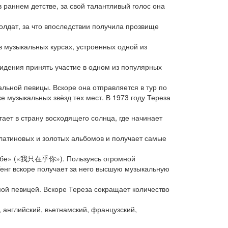
 раннем детстве, за свой талантливый голос она
солдат, за что впоследствии получила прозвище
в музыкальных курсах, устроенных одной из
видения принять участие в одном из популярных
льной певицы. Вскоре она отправляется в тур по
е музыкальных звёзд тех мест. В 1973 году Тереза
ает в страну восходящего солнца, где начинает
платиновых и золотых альбомов и получает самые
о тебе» («我只在乎你»). Пользуясь огромной
енг вскоре получает за него высшую музыкальную
мой певицей. Вскоре Тереза сокращает количество
 английский, вьетнамский, французский,