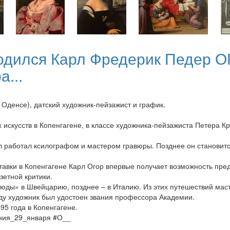
родился Карл Фредерик Педер ОГ
а...
Оденсе), датский художник-пейзажист и график.
искусств в Копенгагене, в классе художника-пейзажиста Петера Кр
 работал ксилографом и мастером гравюры. Позднее он становитс
тавки в Копенгагене Карл Огор впервые получает возможность пре
зетной критики.
тюды» в Швейцарию, позднее – в Италию. Из этих путешествий маст
оду художник был удостоен звания профессора Академии.
5 года в Копенгагене.
ения_29_января #О__