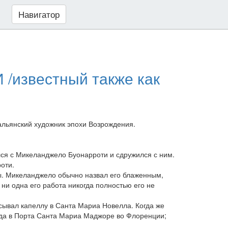
Навигатор
/известный также как
альянский художник эпохи Возрождения.
лся с Микеланджело Буонарроти и сдружился с ним.
оти.
оты. Микеланджело обычно назвал его блаженным,
. ни одна его работа никогда полностью его не
сывал капеллу в Санта Мариа Новелла. Когда же
хода в Порта Санта Мариа Маджоре во Флоренции;