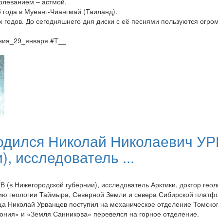
олеванием – астмой.
года в Муеанг-Чиангмай (Таиланд).
х годов. До сегодняшнего дня диски с её песнями пользуются огр
ения_29_января #Т__
 родился Николай Николаевич У
, исследователь ...
(в Нижегородской губернии), исследователь Арктики, доктор геол
нию геологии Таймыра, Северной Земли и севера Сибирской платф
а Николай Урванцев поступил на механическое отделение Томског
тония» и «Земля Санникова» перевелся на горное отделение.