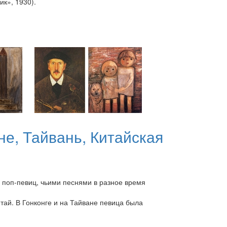
к», 1930).
не, Тайвань, Китайская
х поп-певиц, чьими песнями в разное время
итай. В Гонконге и на Тайване певица была