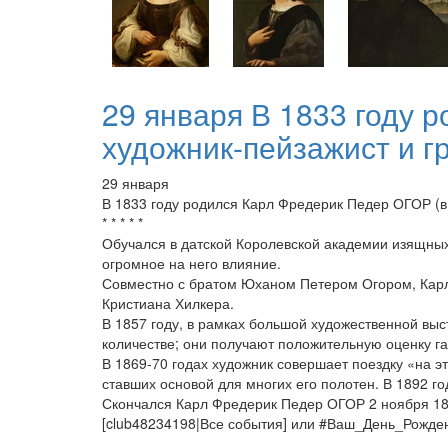
29 января В 1833 году 
художник-пейзажист и гр
29 января
В 1833 году родился Карл Фредерик Педер ОГОР (в 
* * * * *
Обучался в датской Королевской академии изящных 
огромное на него влияние.
Совместно с братом Юханом Петером Огором, Карл
Кристиана Хилкера.
В 1857 году, в рамках большой художественной выс
количестве; они получают положительную оценку га
В 1869-70 годах художник совершает поездку «на э
ставших основой для многих его полотен. В 1892 г
Скончался Карл Фредерик Педер ОГОР 2 ноября 189
[club48234198|Все события] или #Ваш_День_Рожд