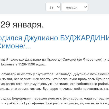
29 января.
 родился Джулиано БУДЖАРДИНИ 
имоне/...
ный также как Джулиано ди Пьеро ди Симоне/ (во Флоренции), ит
 Болонье в 1526-1530 годах.
, обучаясь искусству у скульптора Бертольдо. Джулиано познакоми
жизни, без зависти или злости, что бесконечно нравилось Буонарр
роме разве того, что ему очень уж нравились его собственные раб
делать, в то время, как сам Буонарроти считал себя несчастным, т.к
садах, Буджардини перешел вместе с Буонарроти, когда тот распи
 он работал в Гуальфонде. Там расписал доску, ту, что ныне у в