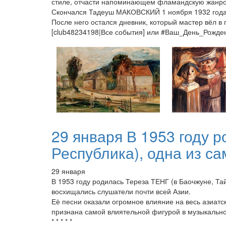
стиле, отчасти напоминающем фламандскую жанрову
Скончался Тадеуш МАКОВСКИЙ 1 ноября 1932 года
После него остался дневник, который мастер вёл в 
[club48234198|Все события] или #Ваш_День_Рожд
29 января В 1953 году 
Республика), одна из сам
29 января
В 1953 году родилась Тереза ТЕНГ (в Баочжуне, Та
восхищались слушатели почти всей Азии.
Её песни оказали огромное влияние на весь азиатск
признана самой влиятельной фигурой в музыкально
* * * * *