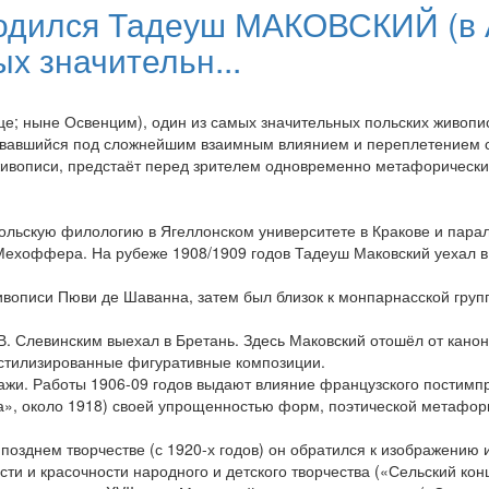
 родился Тадеуш МАКОВСКИЙ (в
х значительн...
; ныне Освенцим), один из самых значительных польских живопис
вавшийся под сложнейшим взаимным влиянием и переплетением ста
 живописи, предстаёт перед зрителем одновременно метафорическ
 польскую филологию в Ягеллонском университете в Кракове и пар
ехоффера. На рубеже 1908/1909 годов Тадеуш Маковский уехал в П
вописи Пюви де Шаванна, затем был близок к монпарнасской групп
В. Слевинским выехал в Бретань. Здесь Маковский отошёл от канон
е стилизированные фигуративные композиции.
ажи. Работы 1906-09 годов выдают влияние французского постимпр
ма», около 1918) своей упрощенностью форм, поэтической метафо
позднем творчестве (с 1920-х годов) он обратился к изображению 
ти и красочности народного и детского творчества («Сельский конц