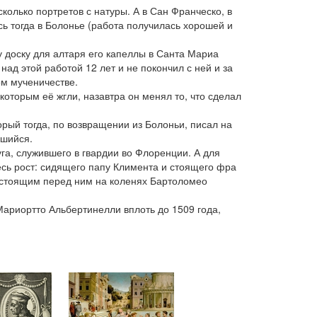
олько портретов с натуры. А в Сан Франческо, в
сь тогда в Болонье (работа получилась хорошей и
 доску для алтаря его капеллы в Санта Мариа
ад этой работой 12 лет и не покончил с ней и за
ом мученичестве.
которым её жгли, назавтра он менял то, что сделал
орый тогда, по возвращении из Болоньи, писал на
вшийся.
га, служившего в гвардии во Флоренции. А для
сь рост: сидящего папу Климента и стоящего фра
 стоящим перед ним на коленях Бартоломео
Мариортто Альбертинелли вплоть до 1509 года,