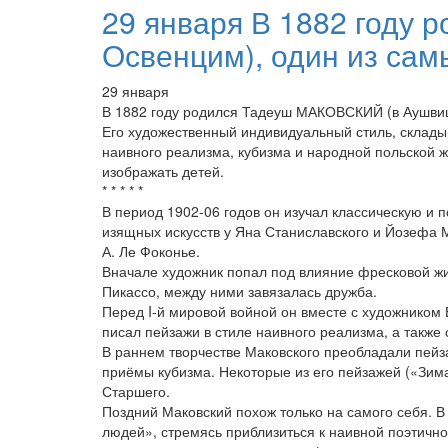
29 января В 1882 году
Освенцим), один из самы
29 января
В 1882 году родился Тадеуш МАКОВСКИЙ (в Аушвице
Его художественный индивидуальный стиль, склады
наивного реализма, кубизма и народной польской
изображать детей.
* * * * *
В период 1902-06 годов он изучал классическую и
изящных искусств у Яна Станиславского и Йозефа М
А. Ле Фоконье.
Вначале художник попал под влияние фресковой жи
Пикассо, между ними завязалась дружба.
Перед I-й мировой войной он вместе с художником 
писал пейзажи в стиле наивного реализма, а такж
В раннем творчестве Маковского преобладали пейз
приёмы кубизма. Некоторые из его пейзажей («Зи
Старшего.
Поздний Маковский похож только на самого себя. В 
людей», стремясь приблизиться к наивной поэтичнос