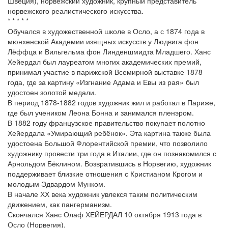
Швеция), норвежский художник, крупный представитель
норвежского реалистического искусства.
* * * * *
Обучался в художественной школе в Осло, а с 1874 года в
мюнхенской Академии изящных искусств у Людвига фон
Лёффца и Вильгельма фон Линденшмидта Младшего. Ханс
Хейердал был лауреатом многих академических премий,
принимал участие в парижской Всемирной выставке 1878
года, где за картину «Изгнание Адама и Евы из рая» был
удостоен золотой медали.
В период 1878-1882 годов художник жил и работал в Париже,
где был учеником Леона Бонна и занимался пленэром.
В 1882 году французское правительство покупает полотно
Хейердала «Умирающий ребёнок». Эта картина также была
удостоена Большой Флорентийской премии, что позволило
художнику провести три года в Италии, где он познакомился с
Арнольдом Бёклином. Возвратившись в Норвегию, художник
поддерживает близкие отношения с Кристианом Крогом и
молодым Эдвардом Мунком.
В начале ХХ века художник увлекся таким политическим
движением, как пангерманизм.
Скончался Ханс Олаф ХЕЙЕРДАЛ 10 октября 1913 года в
Осло (Норвегия).