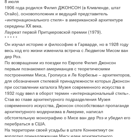
8 июля
1906 года родился Филип ДЖОНСОН (в Кливленде, штат
Огайо), основоположник и ведущий представитель
«интернационального стиля» в американской архитектуре
середины XX века.
Лауреат первой Притцкеровской премии (1979).
* * * * *
Он изучал историю и философию в Гарварде, но в 1928 году
весь ход его жизни изменила встреча с Людвигом Мисом ван
дер Роэ.
По возвращении из поездки по Европе Филип Джонсон
первым познакомил американцев с теоретическими
построениями Миса, Гропиуса и Ле Корбюзье – архитекторов,
для обозначения стилевой принадлежности которых Джонсон
при составлении каталога Музея современного искусства в
1932 году ввел в оборот термин «интернациональный стиль».
Став во главе архитектурного подразделения Музея
современного искусства, Джонсон способствовал пропаганде
архитектурного модернизма в Америке, написал
обстоятельную монографию о Мисе ван дер Роэ и убедил его
перебраться в США.
На территории своей усадьбы в штате Коннектикут он
воплотил принадлежащие Мису идеи архитектурного