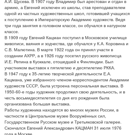
А.И. Щусева. В 1907 году Владимир был арестован и отдан в
армию, а Евгений исключен из школы, став преподавателем
одной из частных художественных школ, готовившей учащихся
к поступлению в Императорскую Академию художеств. Ведя
три года занятия в головном классе, он обучался в натурном
классе.
В 1909 году Евгений Кацман поступил в Московское училище
живописи, ваяния и зодчества, где обучался у К.А. Коровина и
С.В. Малютина. В марте 1922 года он принял участи в
создании АХРР, а в 1926 году посетил русского живописца
И.Е. Репина в Куоккале, отошедшей к Финляндии. Был
участником выставок к пятилетию и десятилетию РККА.
В 1947 году к 35-летию творческой деятельности Е.А.
Кацмана, уже избранного членом-корреспондентом Академии
художеств СССР, была устроена персональная выставка. В
1950-60-е годы художник продолжил свою деятельность, и в
честь восьмидесятилетия со дня его рождения была
организована большая выставка.
Работы художника находятся во многих музеях России, в
частности в Центральном музее Вооружённых сил,
Государственном Русском музее и Третьяковской галерее.
Скончался Евгений Александрович КАЦМАН 31 июля 1976
года в Москве.