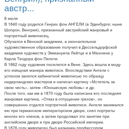
австр...
8 июля
В 1840 году родился Генрих фон АНГЕЛИ (в Эденбурге; ныне
Шопрон, Венгрия), признанный австрийский жанровый и
портретный живописец.
Обучался в Венской академии, а окончательное
художественное образование получил в Дюссельдорфской
академии художеств у Эммануила Лейтце и в Мюнхене у
Карла Теодора фон Пилоти.
В 1862 году художник поселился в Вене. Здесь вошла в моду
его изящная манера живописи. Впоследствии Ангели с
успехом занялся кабинетной живописью по образцу
нидерландских мастеров и написал картину «Мститель за
свою честь», затем «Юношескую любовь» и др.
После того, как им в 1870 году была написана его последняя
жанровая картина, «Отказ в отпущении грехов», он
совершенно отдался портретной живописи. Ангели занимался
ею при германском императорском дворе, снял портреты
многих его членов, а затем продолжал это занятие при
английском дворе и при дворе Российской империи.
В 1876 году живописец был назначен профессором