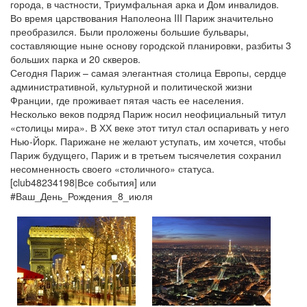
города, в частности, Триумфальная арка и Дом инвалидов.
Во время царствования Наполеона III Париж значительно
преобразился. Были проложены большие бульвары,
составляющие ныне основу городской планировки, разбиты 3
больших парка и 20 скверов.
Сегодня Париж – самая элегантная столица Европы, сердце
административной, культурной и политической жизни
Франции, где проживает пятая часть ее населения.
Несколько веков подряд Париж носил неофициальный титул
«столицы мира». В ХХ веке этот титул стал оспаривать у него
Нью-Йорк. Парижане не желают уступать, им хочется, чтобы
Париж будущего, Париж и в третьем тысячелетия сохранил
несомненность своего «столичного» статуса.
[club48234198|Все события] или
#Ваш_День_Рождения_8_июля