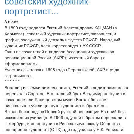
советский художник-
портретист...
8 июля
В 1890 году родился Евгений Александрович КАЦМАН (в
Харькове), советский художник-портретист, живописец и
график, заслуженный деятель искусств РСФСР. Народный
художник РСФСР, член-корреспондент АХ СССР.
Один из создателей и лидеров Ассоциации художников
революционной России (АХРР), известный борец с
«формализмом».
Участник выставок с 1908 года (Передвижной, АХР и ряда
заграничных).
* * * * * *
Выходец из семьи ремесленника, Евгений с родителями позже
переехал в Саратов. Его старший брат Владимир поступил в
созданное при Радищевском музее Боголюбовское
рисовальное училище, путь художника избрал и он.
В ходе беспорядков Первой русской революции Евгений был
исключен из училища. В 1906 году они с братом переехали в
Петербург, и он поступил в Рисовальную школу Общества
поощрения художеств (ОПХ), где год учился у Н.К. Рериха и