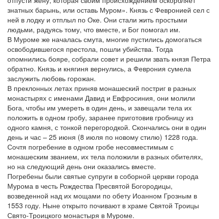
отпусти жену, которая своим происхождением оскорбляет
знатных барынь, или оставь Муром». Князь с Февронией сел с
ней в лодку и отплыл по Оке. Они стали жить простыми
людьми, радуясь тому, что вместе, и Бог помогал им.
В Муроме же началась смута, многие пустились домогаться
освободившегося престола, пошли убийства. Тогда
опомнились бояре, собрали совет и решили звать князя Петра
обратно. Князь и княгиня вернулись, а Феврония сумела
заслужить любовь горожан.
В преклонных летах приняв монашеский постриг в разных
монастырях с именами Давид и Евфросиния, они молили
Бога, чтобы им умереть в один день, и завещали тела их
положить в одном гробу, заранее приготовив гробницу из
одного камня, с тонкой перегородкой. Скончались они в один
день и час – 25 июня (8 июля по новому стилю) 1228 года.
Сочтя погребение в одном гробе несовместимым с
монашеским званием, их тела положили в разных обителях,
но на следующий день они оказались вместе.
Погребены были святые супруги в соборной церкви города
Мурома в честь Рождества Пресвятой Богородицы,
возведенной над их мощами по обету Иоанном Грозным в
1553 году. Ныне открыто почивают в храме Святой Троицы
Свято-Троицкого монастыря в Муроме.