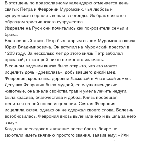
В этот день по православному календарю отмечается день
святых Петра и Февронии Муромских, чья любовь и
супружеская верность вошли в легенды. Их брак является
образцом христианского супружества.
Издревле на Руси они почитались как покровители семьи и
брака.
Благоверный князь Петр был вторым сыном Муромского князя
Юрия Владимировича. Он вступил на Муромский престол в
1203 году. За несколько лет до этого князь Петр заболел
проказой, от которой никто не мог его излечить.
В сонном видении князю было открыто, что его может
исцелить дочь «древолаза», добывавшего дикий мед,
Феврония, крестьянка деревни Ласковой в Рязанской земле.
Девушка Феврония была мудрой, ее слушались дикие
животные, она знала свойства трав и умела лечить недуги,
была красива, благочестива и добра. Князь пообещал
жениться на ней после исцеления. Святая Феврония
исцелила князя, однако он не сдержал своего слова. Болезнь
возобновилась, Феврония вновь вылечила его и вышла за него
замуж.
Когда он наследовал княжение после брата, бояре не
захотели иметь княгиню простого звания, заявив ему: «Или