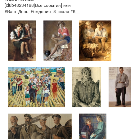
[club48234198|Все события] или
#Ваш_День_Рождения_8_июля #К__