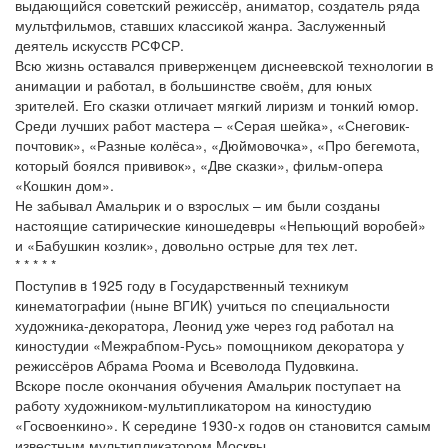
выдающийся советский режиссёр, аниматор, создатель ряда
мультфильмов, ставших классикой жанра. Заслуженный
деятель искусств РСФСР.
Всю жизнь оставался приверженцем диснеевской технологии в
анимации и работал, в большинстве своём, для юных
зрителей. Его сказки отличает мягкий лиризм и тонкий юмор.
Среди лучших работ мастера – «Серая шейка», «Снеговик-
почтовик», «Разные колёса», «Дюймовочка», «Про бегемота,
который боялся прививок», «Две сказки», фильм-опера
«Кошкин дом».
Не забывал Амальрик и о взрослых – им были созданы
настоящие сатирические киношедевры «Непьющий воробей»
и «Бабушкин козлик», довольно острые для тех лет.
* * * * *
Поступив в 1925 году в Государственный техникум
кинематографии (ныне ВГИК) учиться по специальности
художника-декоратора, Леонид уже через год работал на
киностудии «Межрабпом-Русь» помощником декоратора у
режиссёров Абрама Роома и Всеволода Пудовкина.
Вскоре после окончания обучения Амальрик поступает на
работу художником-мультипликатором на киностудию
«Госвоенкино». К середине 1930-х годов он становится самым
известным мультипликатором Москвы.