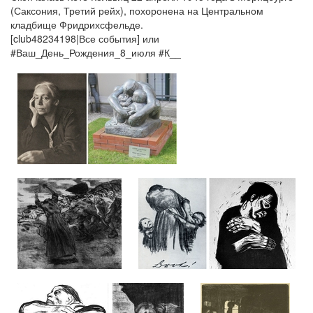
(Саксония, Третий рейх), похоронена на Центральном
кладбище Фридрихсфельде.
[club48234198|Все события] или
#Ваш_День_Рождения_8_июля #К__