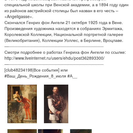
специальной школы при Венской академии, а в 1894 году один
из районов австрийской столицы был назван в его честь –
«Angeligasse».
Скончался Генрих фон Ангели 21 октября 1925 года в Вене.
Произведения художника находятся в собраниях Эрмитажа,
Королевской Коллекции, Национальной портретной галерее
(Великобритания), Коллекции Уоллес, в Берлине, Вроцлаве.
—----------------------------------------------------------------
Смотри подробнее о работах Генриха фон Ангели по ссылке:
http://www.liveinternet.ru/users/ehdu/post362893300/
—----------------------------------------------------------------
[club48234198|Все события] или
#Ваш_День_Рождения_8_июля #А__