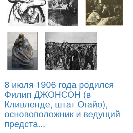
8 июля 1906 года родился
Филип ДЖОНСОН (в
Кливленде, штат Огайо),
основоположник и ведущий
предста...