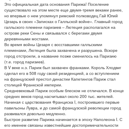
Это официальная дата основания Парижа! Поселение
существовало на этом месте еще двумя-тремя веками ранее,
но впервые о нем упомянул римский полководец Гай Юлий
Цезарь в своих «Записках о Галльской войне». Главный город
галльского племени паризиев – Лютеция располагался на
острове реки Сены и связывался с берегами двумя
деревянными мостами.
Во время войны Цезаря с восставшими галльскими
племенами, Лютеция была захвачена и разрушена. Вскоре
город отстроили, а название позже сменилось на Паризию
(т.е. город паризиев).
В V веке н.э. Париж был захвачен франками. Король Хлодвиг
сделал его в 508 году своей резиденцией, а со вступлением
на французский престол династии Капетингов Париж стал
столицей Франкской империи.
Средневековый Париж особым блеском не отличался. В конце
средних веков город насчитывал около 200 тыс. жителей.
Начиная с царствования Франциска I, построившего первые
павильоны Лувра, и до самой французской революции город
развивался довольно медленно.
Быстрое развитие Парижа начинается в эпоху Наполеона I. С
его именем связаны известнейшие достопримечательности