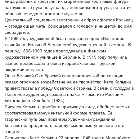
лица рабочих и крестьян, их сгорбленные костлявые фигуры,
натруженные руки несут следы непосильного труда, но в этих
образах передано огромное мужество.
Центральный социально заостренный образ офортов Кольвиц
– страдающая мать, борющаяся с голодом и нищетой во имя
своих детей.
В 1898 году художницей была показана серия «Восстание
ткачей» на Большой Берлинской художественной выставке. В
период 1898-1903 годов преподавала в Женском
художественном училище в Берлине. В 1919 году получила
звание профессора и была избрана членом Прусской
академии искусств.
Опыт Великой Октябрьской социалистической революции
оказал огромное воздействие на её творчество. Кете Кольвиц
приветствовала победу Советской страны. В связи с голодом в
Поволжье художница создала плакат «Помогите России!»,
литографию «Хлеба!» (1924).
Рисунок Кольвиц приобрел призывную силу, обобщенность и
соответствовал монументальной форме плаката. Её
творческий путь был подвигом художника-гражданина,
беззаветно преданного народу, смело выступившего в его
защиту.
Скончалась Кете Кольвиц 22 апреля 1945 года в Морицбурге