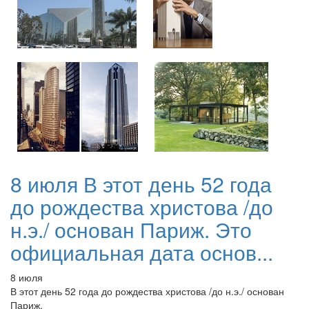
8 июля В этот день 52 года
до рождества христова /до
н.э./ основан Париж. Это
официальная дата основ...
8 июля
В этот день 52 года до рождества христова /до н.э./ основан
Париж.