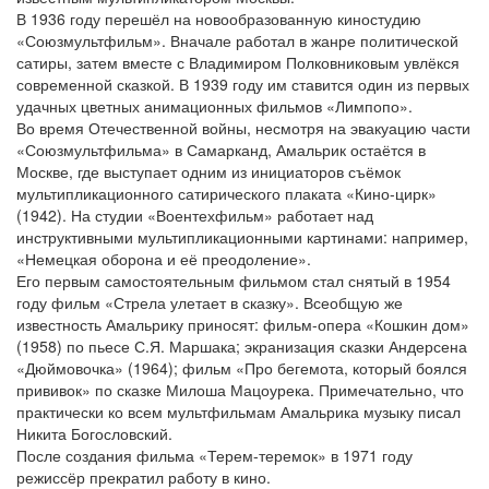
В 1936 году перешёл на новообразованную киностудию
«Союзмультфильм». Вначале работал в жанре политической
сатиры, затем вместе с Владимиром Полковниковым увлёкся
современной сказкой. В 1939 году им ставится один из первых
удачных цветных анимационных фильмов «Лимпопо».
Во время Отечественной войны, несмотря на эвакуацию части
«Союзмультфильма» в Самарканд, Амальрик остаётся в
Москве, где выступает одним из инициаторов съёмок
мультипликационного сатирического плаката «Кино-цирк»
(1942). На студии «Воентехфильм» работает над
инструктивными мультипликационными картинами: например,
«Немецкая оборона и её преодоление».
Его первым самостоятельным фильмом стал снятый в 1954
году фильм «Стрела улетает в сказку». Всеобщую же
известность Амальрику приносят: фильм-опера «Кошкин дом»
(1958) по пьесе С.Я. Маршака; экранизация сказки Андерсена
«Дюймовочка» (1964); фильм «Про бегемота, который боялся
прививок» по сказке Милоша Мацоурека. Примечательно, что
практически ко всем мультфильмам Амальрика музыку писал
Никита Богословский.
После создания фильма «Терем-теремок» в 1971 году
режиссёр прекратил работу в кино.