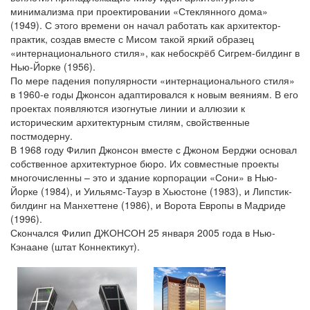
минимализма при проектировании «Стеклянного дома»
(1949). С этого времени он начал работать как архитектор-
практик, создав вместе с Мисом такой яркий образец
«интернационального стиля», как небоскрёб Сигрем-билдинг в
Нью-Йорке (1956).
По мере падения популярности «интернационального стиля»
в 1960-е годы Джонсон адаптировался к новым веяниям. В его
проектах появляются изогнутые линии и аллюзии к
историческим архитектурным стилям, свойственные
постмодерну.
В 1968 году Филип Джонсон вместе с Джоном Берджи основал
собственное архитектурное бюро. Их совместные проекты
многочисленны – это и здание корпорации «Сони» в Нью-
Йорке (1984), и Уильямс-Тауэр в Хьюстоне (1983), и Липстик-
билдинг на Манхеттене (1986), и Ворота Европы в Мадриде
(1996).
Скончался Филип ДЖОНСОН 25 января 2005 года в Нью-
Кэнаане (штат Коннектикут).