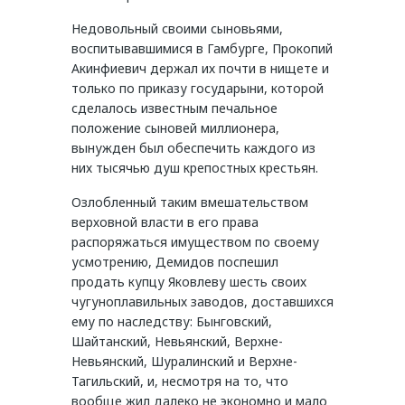
Недовольный своими сыновьями,
воспитывавшимися в Гамбурге, Прокопий
Акинфиевич держал их почти в нищете и
только по приказу государыни, которой
сделалось известным печальное
положение сыновей миллионера,
вынужден был обеспечить каждого из
них тысячью душ крепостных крестьян.
Озлобленный таким вмешательством
верховной власти в его права
распоряжаться имуществом по своему
усмотрению, Демидов поспешил
продать купцу Яковлеву шесть своих
чугуноплавильных заводов, доставшихся
ему по наследству: Бынговский,
Шайтанский, Невьянский, Верхне-
Невьянский, Шуралинский и Верхне-
Тагильский, и, несмотря на то, что
вообще жил далеко не экономно и мало