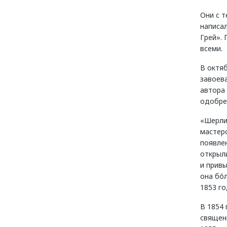
Они с т
написал
Грей». 
всеми.
В октяб
завоева
автора
одобре
«Шерли
мастерс
появле
открыл
и прив
она бо́
1853 го
В 1854 
священн