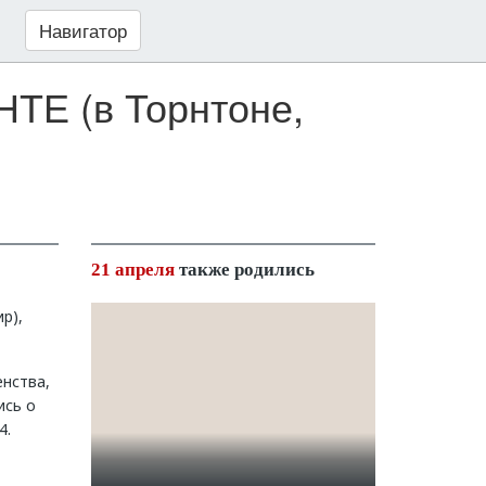
Навигатор
НТЕ (в Торнтоне,
21 апреля
также родились
р),
нства,
ись о
4.