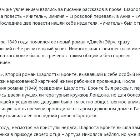
ем же увлечением взялись за писание рассказов в прозе: Шарло
а повесть «Учитель», Эмилия – «Грозовой перевал», а Анна – «
Последние две повести нашли себе издателя, «Учитель» был от
ре 1849 года появился её новый роман «Джейн Эйр», сразу
вший себе решительный успех. Немного книг с неизвестным им
 на заголовке было встречено с таким общим и бесспорным
нием.
», второй роман Шарлотты Бронте, вызвавший к себе особый и
ки нарисованной картиной жизни рабочих в провинции. После
ния романа (1849) псевдоним Шарлотты Бронте был раскрыт, пе
ись двери лучших литературных кружков Лондона, но для боле
ыкшей к уединению девушки было тягостно общественное внима
льшую часть времени проводила в старом церковном доме в Гав
ду появился её последний роман «Городок».
году, несмотря на приступы недуга, Шарлота Бронте вышла зам
ика в приходе своего отца – Артура Николлса Бейлля, но уже 