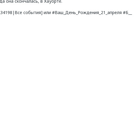
да она скончалась, в Хауорте.
8234198|Все события] или #Ваш_День_Рождения_21_апреля #Б__