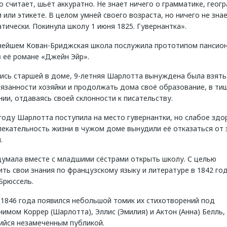
 считает, шьёт аккуратно. Не знает ничего о грамматике, геогр
 или этикете. В целом умней своего возраста, но ничего не зна
тически. Покинула школу 1 июня 1825. Гувернантка».
нейшем Кован-Бриджская школа послужила прототипом пансио
 её романе «Джейн Эйр».
ись старшей в доме, 9-летняя Шарлотта вынуждена была взять
язанности хозяйки и продолжать дома своё образование, в тиш
ии, отдаваясь своей склонности к писательству.
году Шарлотта поступила на место гувернантки, но слабое здо
лекательность жизни в чужом доме вынудили её отказаться от 
.
думала вместе с младшими сёстрами открыть школу. С целью
ть свои знания по французскому языку и литературе в 1842 го
Брюссель.
 1846 года появился небольшой томик их стихотворений под
имом Коррер (Шарлотта), Эллис (Эмилия) и Актон (Анна) Белль,
ийся незамеченным публикой.