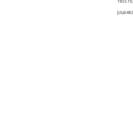
1855 го
[club4