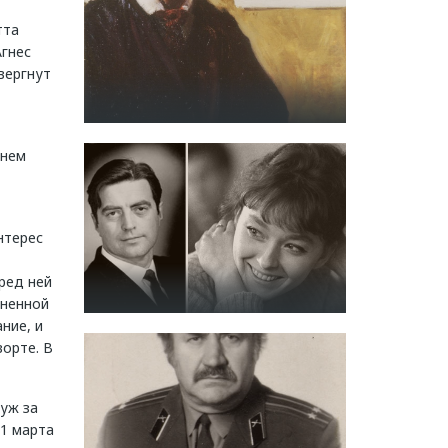
тта
Агнес
вергнут
енем
нтерес
ред ней
зненной
ние, и
орте. В
уж за
31 марта