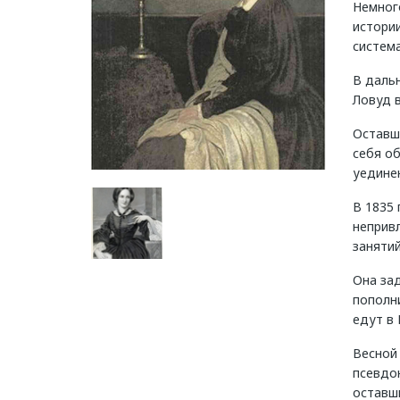
Немного
истории
система
В даль
Ловуд в
Оставш
себя об
уединен
В 1835 
неприв
занятий
Она за
пополни
едут в 
Весной
псевдон
оставш