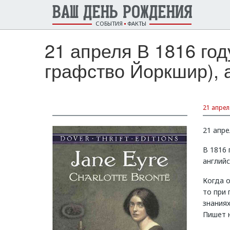
ВАШ ДЕНЬ РОЖДЕНИЯ
СОБЫТИЯ
ФАКТЫ
21 апреля В 1816 го
графство Йоркшир), а
21 апрел
21 апре
В 1816
английс
Когда 
то при
знаниях
Пишет 