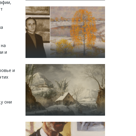
афии,
ет
на
 на
и и
ровье и
этих
ду они