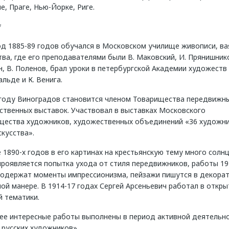
, Праге, Нью-Йорке, Риге.
*
од 1885-89 годов обучался в Московском училище живописи, ва
ва, где его преподавателями были В. Маковский, И. Прянишнико
, В. Поленов, брал уроки в петербургской Академии художеств 
льде и К. Венига.
 году Виноградов становится членом Товарищества передвижн
ственных выставок. Участвовал в выставках Московского
щества художников, художественных объединений «36 художни
кусства».
 1890-х годов в его картинах на крестьянскую тему много солнц
проявляется попытка ухода от стиля передвижников, работы 19
содержат моменты импрессионизма, пейзажи пишутся в декорат
ой манере. В 1914-17 годах Сергей Арсеньевич работал в откры
й тематики.
ее интересные работы выполнены в период активной деятельно
 русских художников».