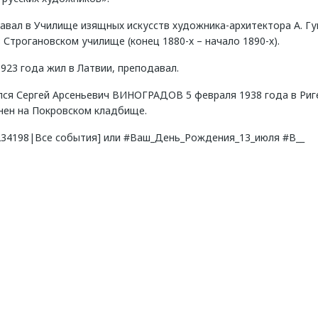
вал в Училище изящных искусств художника-архитектора А. Гун
 Строгановском училище (конец 1880-х – начало 1890-х).
923 года жил в Латвии, преподавал.
лся Сергей Арсеньевич ВИНОГРАДОВ 5 февраля 1938 года в Риг
нен на Покровском кладбище.
8234198|Все события] или #Ваш_День_Рождения_13_июля #В__