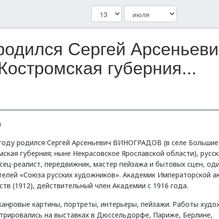
у родился Сергей Арсенье
Костромская губерния...
я
 году родился Сергей Арсеньевич ВИНОГРАДОВ (в селе Большие
ская губерния; ныне Некрасовское Ярославской области), русск
ец-реалист, передвижник, мастер пейзажа и бытовых сцен, оди
телей «Союза русских художников». Академик Императорской а
тв (1912), действительный член Академии с 1916 года.
жанровые картины, портреты, интерьеры, пейзажи. Работы худо
трировались на выставках в Дюссельдорфе, Париже, Берлине,