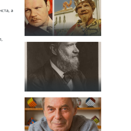
ста, а
е,