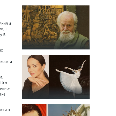
яния и
в, Е.
у Б.
ых
ков» и
а,
10-х
ивно-
тке
сти в