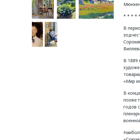
Мюнхене
* * * * 
В пери
зодчест
Сорокин
Виллева
В 1889
художе
товари
«Мир ис
В конце
позже 
годов 
пленэрн
военно
Наибол
«Союзе