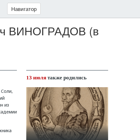
Навигатор
вич ВИНОГРАДОВ (в
13 июля
также родились
 Соли,
ий
н из
кадемии
жника