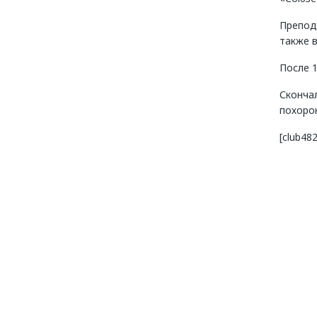
Препода
также в
После 1
Сконча
похоро
[club4