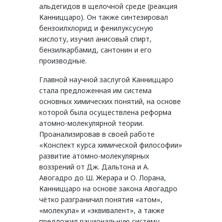
альдегидов в щелочной среде (реакция
Канниццаро). Он также синтезировал
бензоилхлорид и фенилуксусную
кислоту, изучил анисовый спирт,
бензилкарбамид, сантонин и его
производные.
Главной научной заслугой Канниццаро
стала предложенная им система
основных химических понятий, на основе
которой была осуществлена реформа
атомно-молекулярной теории.
Проанализировав в своей работе
«Конспект курса химической философии»
развитие атомно-молекулярных
воззрений от Дж. Дальтона и А.
Авогадро до Ш. Жерара и О. Лорана,
Канниццаро на основе закона Авогадро
чётко разграничил понятия «атом»,
«молекула» и «эквивалент», а также
предложил рациональную систему