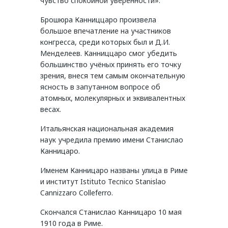
чувство спокойной уверенности».
Брошюра Канниццаро произвела
большое впечатление на участников
конгресса, среди которых был и Д.И.
Менделеев. Канниццаро смог убедить
большинство учёных принять его точку
зрения, внеся тем самым окончательную
ясность в запутанном вопросе об
атомных, молекулярных и эквивалентных
весах.
Итальянская национальная академия
наук учредила премию имени Станислао
Канницаро.
Именем Канницаро названы улица в Риме
и институт Istituto Tecnico Stanislao
Cannizzaro Colleferro.
Скончался Станислао Канницаро 10 мая
1910 года в Риме.