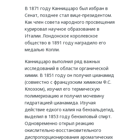
В 1871 году Канниццаро был избран в
Сенат, позднее стал вице-президентом.
Как член совета народного просвещения
курировал научное образование в
Италии. Лондонское королевское
общество в 1891 году наградило его
медалью Копли.
Канниццаро выполнил ряд важных
исследований в области органической
химии. В 1851 году он получил цианамид
(совместно с французским химиком Ф.С.
Клоэзом), изучил его термическую
полимеризацию и получил мочевину
гидратацией цианамида. Изучая
действие едкого калия на бензальдегид,
выделил в 1853 году бензиловый спирт.
Одновременно открыл реакцию
окислительно-восстановительного
диспропорционирования ароматических