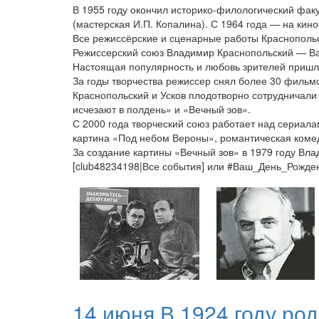
В 1955 году окончил историко-филологический факу
(мастерская И.П. Копалина). С 1964 года — на ки
Все режиссёрские и сценарные работы Краснопольс
Режиссерский союз Владимир Краснопольский — Вал
Настоящая популярность и любовь зрителей пришла
За годы творчества режиссер снял более 30 фильмо
Краснопольский и Усков плодотворно сотрудничал
исчезают в полдень» и «Вечный зов».
С 2000 года творческий союз работает над сериал
картина «Под небом Вероны», романтическая коме
За создание картины «Вечный зов» в 1979 году Вл
[club48234198|Все события] или #Ваш_День_Рожд
14 июня В 1924 году р