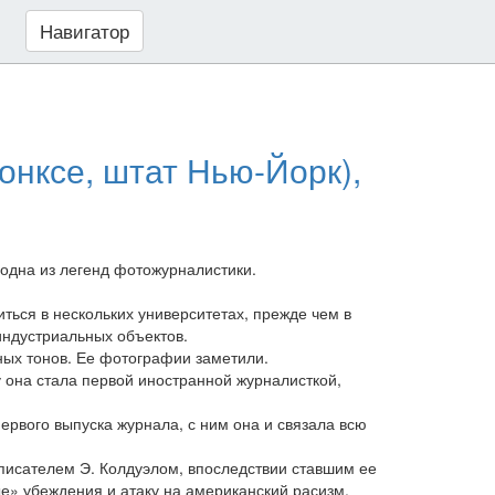
Навигатор
онксе, штат Нью-Йорк),
 одна из легенд фотожурналистики.
ться в нескольких университетах, прежде чем в
индустриальных объектов.
сных тонов. Ее фотографии заметили.
ду она стала первой иностранной журналисткой,
ервого выпуска журнала, с ним она и связала всю
писателем Э. Колдуэлом, впоследствии ставшим ее
е» убеждения и атаку на американский расизм.