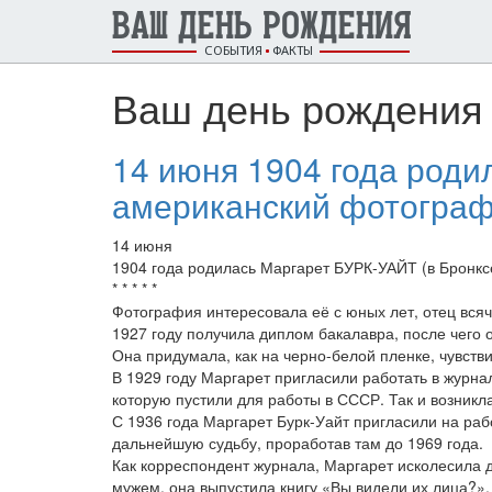
ВАШ ДЕНЬ РОЖДЕНИЯ
СОБЫТИЯ
ФАКТЫ
Ваш день рождения 
14 июня 1904 года роди
американский фотограф 
14 июня
1904 года родилась Маргарет БУРК-УАЙТ (в Бронкс
* * * * *
Фотография интересовала её с юных лет, отец всяч
1927 году получила диплом бакалавра, после чего 
Она придумала, как на черно-белой пленке, чувств
В 1929 году Маргарет пригласили работать в журнал
которую пустили для работы в СССР. Так и возник
С 1936 года Маргарет Бурк-Уайт пригласили на раб
дальнейшую судьбу, проработав там до 1969 года.
Как корреспондент журнала, Маргарет исколесила 
мужем, она выпустила книгу «Вы видели их лица?»