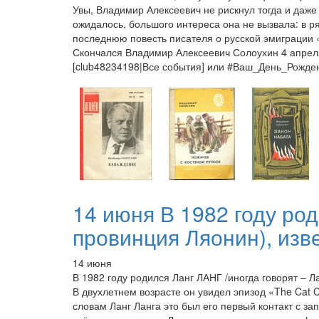
Увы, Владимир Алексеевич не рискнул тогда и даже
ожидалось, большого интереса она не вызвала: в р
последнюю повесть писателя о русской эмиграции
Скончался Владимир Алексеевич Солоухин 4 апреля 
[club48234198|Все события] или #Ваш_День_Рожд
14 июня В 1982 году род
провинция Ляонин), изве
14 июня
В 1982 году родился Ланг ЛАНГ /иногда говорят – Л
В двухлетнем возрасте он увидел эпизод «The Cat
словам Ланг Ланга это был его первый контакт с за