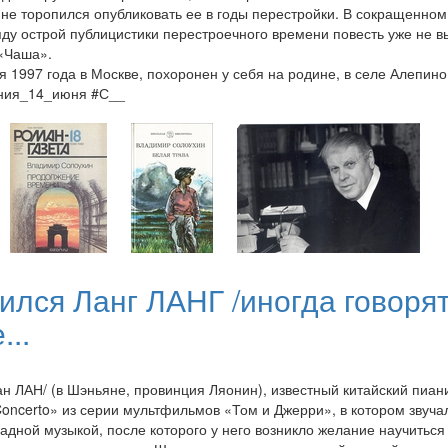
 не торопился опубликовать ее в годы перестройки. В сокращенном 
яду острой публицистики перестроечного времени повесть уже не 
 «Чаша».
1997 года в Москве, похоронен у себя на родине, в селе Алепино
ения_14_июня #С__
ился Ланг ЛАНГ /иногда говорят
...
ан ЛАН/ (в Шэньяне, провинция Ляонин), известный китайский пиани
 Concerto» из серии мультфильмов «Том и Джерри», в котором звуч
падной музыкой, после которого у него возникло желание научиться