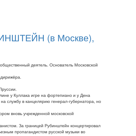
БИНШТЕЙН (в Москве),
 общественный деятель. Основатель Московской
 дирижёра.
Пруссии.
лине у Куллака игре на фортепиано и у Дена
 на службу в канцелярию генерал-губернатора, но
ктором вновь учрежденной московской
анистом. За границей Рубинштейн концертировал
рьезным пропагандистом русской музыки во