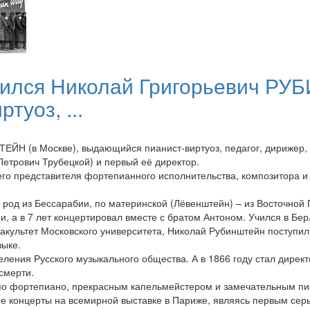
одился Николай Григорьевич РУ
уоз, ...
ЕЙН (в Москве), выдающийся пианист-виртуоз, педагог, дирижер,
етрович Трубецкой) и первый её директор.
го представителя фортепианного исполнительства, композитора и
род из Бессарабии, по материнской (Лёвенштейн) – из Восточной 
и, а в 7 лет концертировал вместе с братом Антоном. Учился в Бер
акультет Московского университета, Николай Рубинштейн поступил
зыке.
деления Русского музыкального общества. А в 1866 году стал дире
смерти.
о фортепиано, прекрасным капельмейстером и замечательным пи
ские концерты на всемирной выставке в Париже, являясь первым се