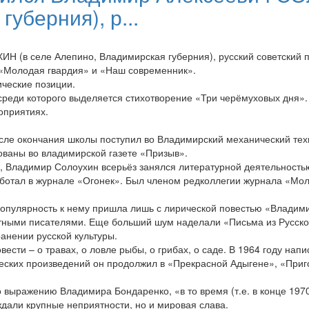
уберния), р...
Н (в селе Алепино, Владимирская губерния), русский советский п
 «Молодая гвардия» и «Наш современник».
ческие позиции.
среди которого выделяется стихотворение «Три черёмуховых дня».
оприятиях.
осле окончания школы поступил во Владимирский механический тех
ованы во владимирской газете «Призыв».
), Владимир Солоухин всерьёз занялся литературной деятельностью
 Работал в журнале «Огонек». Был членом редколлегии журнала «Мол
 популярность к нему пришла лишь с лирической повестью «Владим
стными писателями. Еще больший шум наделали «Письма из Русског
анении русской культуры.
сти – о травах, о ловле рыбы, о грибах, о саде. В 1964 году нап
ских произведений он продолжил в «Прекрасной Адыгене», «Пригов
о выражению Владимира Бондаренко, «в то время (т.е. в конце 197
ждали крупные неприятности, но и мировая слава.