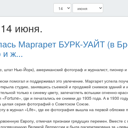
14 июня.
лась Маргарет БУРК-УАЙТ (в Бр
и ж...
е, штат Нью-Йорк), американский фотограф и журналист, пионер и
ески помогал и поддерживал это увлечение. Маргарет успела поучи
открыла студию, занявшись съемкой и продажей снимков зданий и 
ительной только к синему цвету, запечатлеть вспышки огненно-кра
 «Fortune», где и печатались ее снимки до 1935 года. А в 1930 го
ла целая серия фотографий о Советском Союзе.
оту в журнал «Life», где ее фотография вышла на первой обложке п
довоенную Европу, отмечая признаки грядущих перемен. Вместе с 
, посвященную Великой Депрессии и была раскритикована за «левы