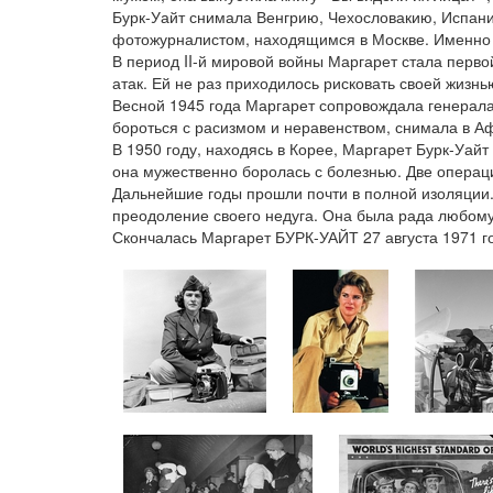
Бурк-Уайт снимала Венгрию, Чехословакию, Испан
фотожурналистом, находящимся в Москве. Именно 
В период II-й мировой войны Маргарет стала перв
атак. Ей не раз приходилось рисковать своей жизн
Весной 1945 года Маргарет сопровождала генерала
бороться с расизмом и неравенством, снимала в Аф
В 1950 году, находясь в Корее, Маргарет Бурк-Уай
она мужественно боролась с болезнью. Две операци
Дальнейшие годы прошли почти в полной изоляции.
преодоление своего недуга. Она была рада любому
Скончалась Маргарет БУРК-УАЙТ 27 августа 1971 го