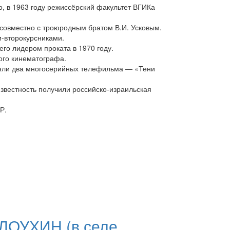
о, в 1963 году режиссёрский факультет ВГИКа
совместно с троюродным братом В.И. Усковым.
и-второкурсниками.
го лидером проката в 1970 году.
ного кинематографа.
няли два многосерийных телефильма — «Тени
звестность получили российско-израильская
Р.
ОЛОУХИН (в селе