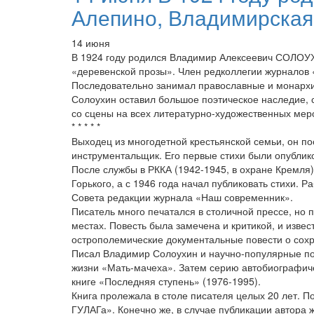
Алепино, Владимирская г
14 июня
В 1924 году родился Владимир Алексеевич СОЛОУХИ
«деревенской прозы». Член редколлегии журналов
Последовательно занимал православные и монархи
Солоухин оставил большое поэтическое наследие, 
со сцены на всех литературно-художественных мер
* * * * *
Выходец из многодетной крестьянской семьи, он п
инструментальщик. Его первые стихи были опублик
После службы в РККА (1942-1945, в охране Кремля
Горького, а с 1946 года начал публиковать стихи.
Совета редакции журнала «Наш современник».
Писатель много печатался в столичной прессе, но
местах. Повесть была замечена и критикой, и изве
острополемические документальные повести о сохр
Писал Владимир Солоухин и научно-популярные пове
жизни «Мать-мачеха». Затем серию автобиографиче
книге «Последняя ступень» (1976-1995).
Книга пролежала в столе писателя целых 20 лет. П
ГУЛАГа». Конечно же, в случае публикации автора 