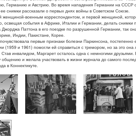
ию, Германию и Австрию. Во время нападения Германии на СССР
ее снимки рассказали о первых днях войны в Советском Союзе.
ой женщиной-военным корреспондентом, и первой женщиной, котор
ью, освещая события в Африке, Италии и Германии, делать снимки 
 Джорджа Паттона в его поездке по разрушенной Германии, так он
рике, Индии, Пакистане, Корее.
т почувствовала первые признаки болезни Паркинсона, постепенно
и (1959 и 1961) помогли ей справиться с тремором, но за это она
 Став инвалидом, Маргарет осталось одна с немногими друзьями.
 общению и желала участвовать в жизни журнала до самого послед
да в Коннектикуте.