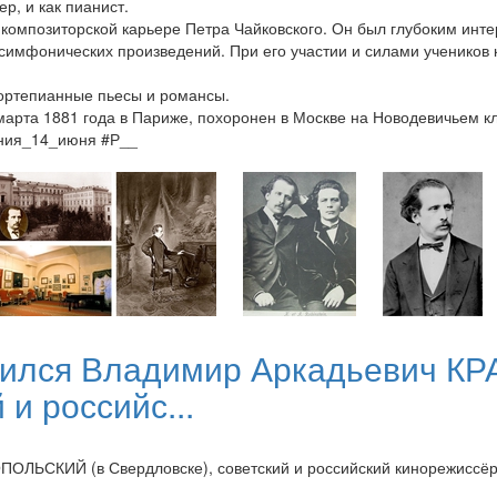
р, и как пианист.
омпозиторской карьере Петра Чайковского. Он был глубоким интер
имфонических произведений. При его участии и силами учеников 
фортепианные пьесы и романсы.
рта 1881 года в Париже, похоронен в Москве на Новодевичьем к
ения_14_июня #Р__
одился Владимир Аркадьевич 
 и российс...
ОЛЬСКИЙ (в Свердловске), советский и российский кинорежиссёр