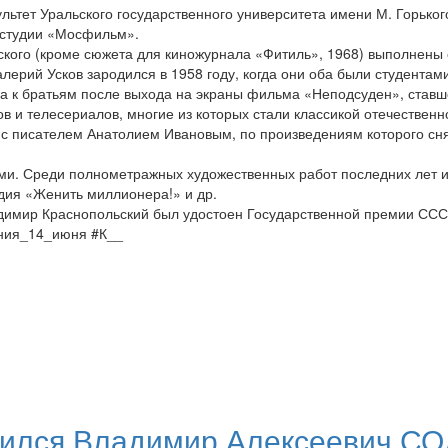
льтет Уральского государственного университета имени М. Горьког
ностудии «Мосфильм».
кого (кроме сюжета для киножурнала «Фитиль», 1968) выполнены 
ерий Усков зародился в 1958 году, когда они оба были студентам
 к братьям после выхода на экраны фильма «Неподсуден», ставше
в и телесериалов, многие из которых стали классикой отечествен
и с писателем Анатолием Ивановым, по произведениям которого с
ами. Среди полнометражных художественных работ последних лет и
дия «Женить миллионера!» и др.
адимир Краснопольский был удостоен Государственной премии ССС
ения_14_июня #К__
одился Владимир Алексеевич С