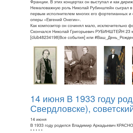
Франции. В этих концертах он выступал и как дириже
Немаловажную роль Николай Рубинштейн сыграл в к
первым исполнителем многих его фортепианных и с
оперы «Евгений Онегин».
Как композитор он сочинял мало, исключительно 
Скончался Николай Григорьевич РУБИНШТЕЙН 23 ма
[club48234198|Все события] или #Ваш_День_Рожд
14 июня В 1933 году р
Свердловске), советский
14 июня
В 1933 году родился Владимир Аркадьевич КРАСНОП
* * * * *