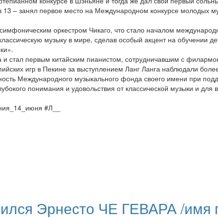
ортепианном конкурсе в Шэньяне и тогда же дал свой первый сольн
 в 13 – занял первое место на Международном конкурсе молодых му
с симфоническим оркестром Чикаго, что стало началом международ
лассическую музыку в мире, сделав особый акцент на обучении дет
ки».
а и стал первым китайским пианистом, сотрудничавшим с филармо
йских игр в Пекине за выступлением Ланг Ланга наблюдали более
льность Международного музыкального фонда своего имени при п
лубокого понимания и удовольствия от классической музыки и дл
ения_14_июня #Л__
дился Эрнесто ЧЕ ГЕВАРА /имя