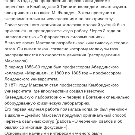
Через 3 года для продолжения образования Джеймс
перевёлся в Кембриджский Тринити-колледж и начал изучать
электричество по книге М. Фарадея. Затем приступил к
экспериментальным исследованиям по электричеству.
После успешного окончания колледжа молодой учёный был
приглашён на преподавательскую работу. Через 2 года он
написал статью «О фарадеевых силовых линиях».
В это же время Максвелл разрабатывал кинетическую теорию
газов. Он вывел закон, согласно которому молекулы газа
распределяются по скоростям движения (распределение
Максвелла).
В период 1856-60 годов был профессором Абердинского
колледжа «Маришал», с 1860 по 1865 год – профессором
Лондонского университета.
В 1871 году Максвелл стал профессором Кембриджского
университета, где впоследствии создал известную
Кавендишскую лабораторию – первую в Британии специально
оборудованную физическую лабораторию.
Его первая научная работа появилась когда он был учеником
в школе – Джеймс Максвелл придумал оригинальный способ
чертежа овальных фигур (работа «О черчении овалов и об
овалах со многими фокусами»).
Основными научными интересами ученого были