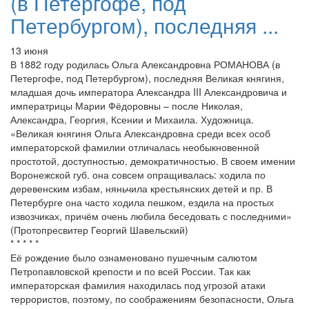
(в Петергофе, под
Петербургом), последняя ...
13 июня
В 1882 году родилась Ольга Александровна РОМАНОВА (в
Петергофе, под Петербургом), последняя Великая княгиня,
младшая дочь императора Александра III Александровича и
императрицы Марии Фёдоровны – после Николая,
Александра, Георгия, Ксении и Михаила. Художница.
«Великая княгиня Ольга Александровна среди всех особ
императорской фамилии отличалась необыкновенной
простотой, доступностью, демократичностью. В своем имении
Воронежской губ. она совсем опращивалась: ходила по
деревенским избам, няньчила крестьянских детей и пр. В
Петербурге она часто ходила пешком, ездила на простых
извозчиках, причём очень любила беседовать с последними»
(Протопресвитер Георгий Шавельский)
* * * * *
Её рождение было ознаменовано пушечным салютом
Петропавловской крепости и по всей России. Так как
императорская фамилия находилась под угрозой атаки
террористов, поэтому, по соображениям безопасности, Ольга