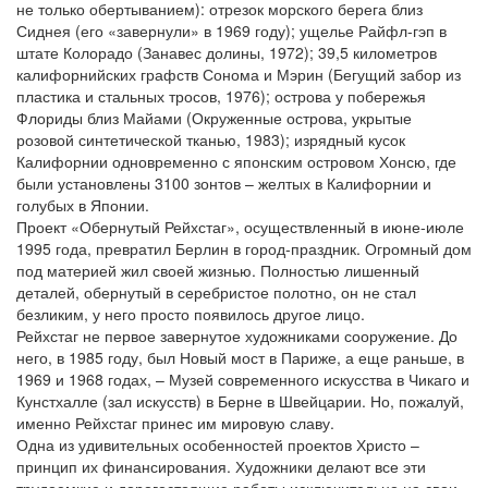
не только обертыванием): отрезок морского берега близ
Сиднея (его «завернули» в 1969 году); ущелье Райфл-гэп в
штате Колорадо (Занавес долины, 1972); 39,5 километров
калифорнийских графств Сонома и Мэрин (Бегущий забор из
пластика и стальных тросов, 1976); острова у побережья
Флориды близ Майами (Окруженные острова, укрытые
розовой синтетической тканью, 1983); изрядный кусок
Калифорнии одновременно с японским островом Хонсю, где
были установлены 3100 зонтов – желтых в Калифорнии и
голубых в Японии.
Проект «Обернутый Рейхстаг», осуществленный в июне-июле
1995 года, превратил Берлин в город-праздник. Огромный дом
под материей жил своей жизнью. Полностью лишенный
деталей, обернутый в серебристое полотно, он не стал
безликим, у него просто появилось другое лицо.
Рейхстаг не первое завернутое художниками сооружение. До
него, в 1985 году, был Новый мост в Париже, а еще раньше, в
1969 и 1968 годах, – Музей современного искусства в Чикаго и
Кунстхалле (зал искусств) в Берне в Швейцарии. Но, пожалуй,
именно Рейхстаг принес им мировую славу.
Одна из удивительных особенностей проектов Христо –
принцип их финансирования. Художники делают все эти