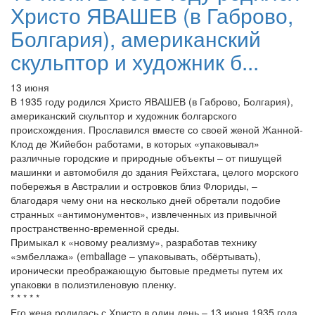
Христо ЯВАШЕВ (в Габрово,
Болгария), американский
скульптор и художник б...
13 июня
В 1935 году родился Христо ЯВАШЕВ (в Габрово, Болгария),
американский скульптор и художник болгарского
происхождения. Прославился вместе со своей женой Жанной-
Клод де Жийебон работами, в которых «упаковывал»
различные городские и природные объекты – от пишущей
машинки и автомобиля до здания Рейхстага, целого морского
побережья в Австралии и островков близ Флориды, –
благодаря чему они на несколько дней обретали подобие
странных «антимонументов», извлеченных из привычной
пространственно-временной среды.
Примыкал к «новому реализму», разработав технику
«эмбеллажа» (emballage – упаковывать, обёртывать),
иронически преображающую бытовые предметы путем их
упаковки в полиэтиленовую пленку.
* * * * *
Его жена родилась с Христо в один день – 13 июня 1935 года