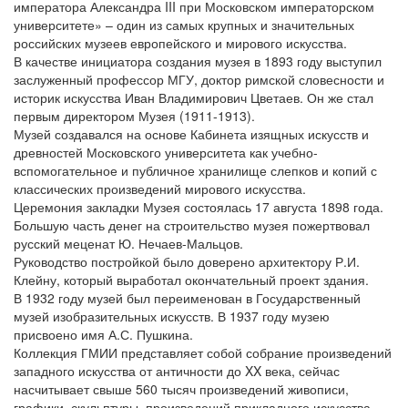
императора Александра III при Московском императорском
университете» – один из самых крупных и значительных
российских музеев европейского и мирового искусства.
В качестве инициатора создания музея в 1893 году выступил
заслуженный профессор МГУ, доктор римской словесности и
историк искусства Иван Владимирович Цветаев. Он же стал
первым директором Музея (1911-1913).
Музей создавался на основе Кабинета изящных искусств и
древностей Московского университета как учебно-
вспомогательное и публичное хранилище слепков и копий с
классических произведений мирового искусства.
Церемония закладки Музея состоялась 17 августа 1898 года.
Большую часть денег на строительство музея пожертвовал
русский меценат Ю. Нечаев-Мальцов.
Руководство постройкой было доверено архитектору Р.И.
Клейну, который выработал окончательный проект здания.
В 1932 году музей был переименован в Государственный
музей изобразительных искусств. В 1937 году музею
присвоено имя А.С. Пушкина.
Коллекция ГМИИ представляет собой собрание произведений
западного искусства от античности до XX века, сейчас
насчитывает свыше 560 тысяч произведений живописи,
графики, скульптуры, произведений прикладного искусства,