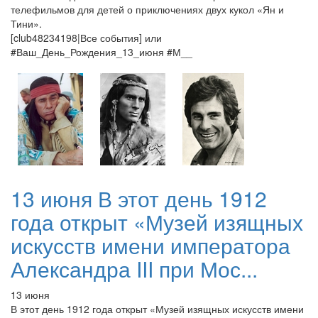
телефильмов для детей о приключениях двух кукол «Ян и
Тини».
[club48234198|Все события] или
#Ваш_День_Рождения_13_июня #М__
13 июня В этот день 1912
года открыт «Музей изящных
искусств имени императора
Александра III при Мос...
13 июня
В этот день 1912 года открыт «Музей изящных искусств имени