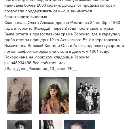
написаны более 2000 картин, доходы от продажи которых
позволяли поддерживать семью и заниматься
благотворительностью.
Скончалась Ольга Александровна Романова 24 ноября 1960
года в Торонто (Канада), через 2 года после своего мужа.
Была отпета в православном храме Торонто, где в карауле у
гроба стояли офицеры 12-го Ахтырского Ея Императорского
Высочества Великой Княгини Ольги Александровны гусарского
полка, шефом которых она стала в далёком 1901 году.
Похоронена на Йоркском кладбище Торонто.
[club48234198|Все события] или
#Ваш_День_Рождения_13_июня #Р__