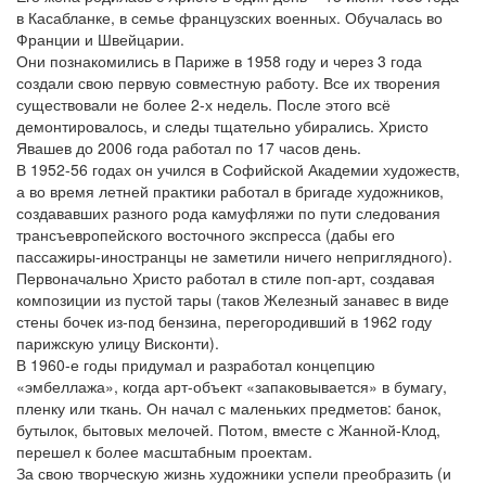
в Касабланке, в семье французских военных. Обучалась во
Франции и Швейцарии.
Они познакомились в Париже в 1958 году и через 3 года
создали свою первую совместную работу. Все их творения
существовали не более 2-х недель. После этого всё
демонтировалось, и следы тщательно убирались. Христо
Явашев до 2006 года работал по 17 часов день.
В 1952-56 годах он учился в Софийской Академии художеств,
а во время летней практики работал в бригаде художников,
создававших разного рода камуфляжи по пути следования
трансъевропейского восточного экспресса (дабы его
пассажиры-иностранцы не заметили ничего неприглядного).
Первоначально Христо работал в стиле поп-арт, создавая
композиции из пустой тары (таков Железный занавес в виде
стены бочек из-под бензина, перегородивший в 1962 году
парижскую улицу Висконти).
В 1960-е годы придумал и разработал концепцию
«эмбеллажа», когда арт-объект «запаковывается» в бумагу,
пленку или ткань. Он начал с маленьких предметов: банок,
бутылок, бытовых мелочей. Потом, вместе с Жанной-Клод,
перешел к более масштабным проектам.
За свою творческую жизнь художники успели преобразить (и