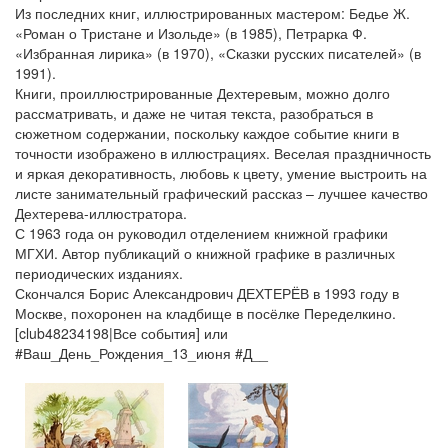
Из последних книг, иллюстрированных мастером: Бедье Ж.
«Роман о Тристане и Изольде» (в 1985), Петрарка Ф.
«Избранная лирика» (в 1970), «Сказки русских писателей» (в
1991).
Книги, проиллюстрированные Дехтеревым, можно долго
рассматривать, и даже не читая текста, разобраться в
сюжетном содержании, поскольку каждое событие книги в
точности изображено в иллюстрациях. Веселая праздничность
и яркая декоративность, любовь к цвету, умение выстроить на
листе занимательный графический рассказ – лучшее качество
Дехтерева-иллюстратора.
С 1963 года он руководил отделением книжной графики
МГХИ. Автор публикаций о книжной графике в различных
периодических изданиях.
Скончался Борис Александрович ДЕХТЕРЁВ в 1993 году в
Москве, похоронен на кладбище в посёлке Переделкино.
[club48234198|Все события] или
#Ваш_День_Рождения_13_июня #Д__