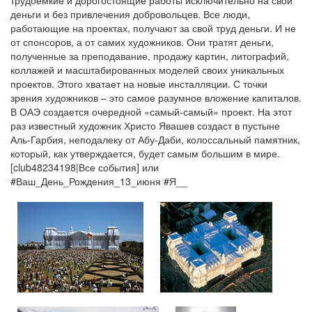
трудоемкие и дорогостоящие работы исключительно на свои
деньги и без привлечения добровольцев. Все люди,
работающие на проектах, получают за свой труд деньги. И не
от спонсоров, а от самих художников. Они тратят деньги,
полученные за преподавание, продажу картин, литографий,
коллажей и масштабированных моделей своих уникальных
проектов. Этого хватает на новые инсталляции. С точки
зрения художников – это самое разумное вложение капиталов.
В ОАЭ создается очередной «самый-самый» проект. На этот
раз известный художник Христо Явашев создаст в пустыне
Аль-Гарбия, неподалеку от Абу-Даби, колоссальный памятник,
который, как утверждается, будет самым большим в мире.
[club48234198|Все события] или
#Ваш_День_Рождения_13_июня #Я__