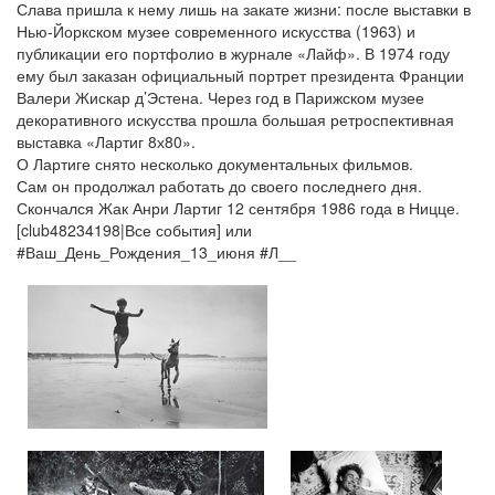
Слава пришла к нему лишь на закате жизни: после выставки в
Нью-Йоркском музее современного искусства (1963) и
публикации его портфолио в журнале «Лайф». В 1974 году
ему был заказан официальный портрет президента Франции
Валери Жискар д’Эстена. Через год в Парижском музее
декоративного искусства прошла большая ретроспективная
выставка «Лартиг 8х80».
О Лартиге снято несколько документальных фильмов.
Сам он продолжал работать до своего последнего дня.
Скончался Жак Анри Лартиг 12 сентября 1986 года в Ницце.
[club48234198|Все события] или
#Ваш_День_Рождения_13_июня #Л__