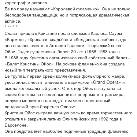
хореограф и актриса.
Ее по праву называют «Королевой фламенко». Она не только
бесподобная танцовщица, но и потрясающая драматическая
актриса.
* * * * *
Слава пришла к Кристине после фильмов Карлоса Сауры
«Кармен», «Кровавая свадьба» и «Колдовская любовь», где
она снялась вместе с Антонио Гадесом. Творческий союз
Ойос–Гадес существовал более 20 лет (1968-1988 годы).
В 1988 году Кристина организовала свой собственный балет –
«Балет Кристины Ойос». На основе фламенко она создала
новый тип театрального представления.
Ее труппа, первая среди коллективов фольклорного жанра,
удостоилась чести танцевать в парижской «Grand Opera» и
имела колоссальный успех. С тех пор Ойос выступала со
своим балетом во всех знаменитых оперных театрах мира,
получив множество наград, в том числе престижный
лондонский приз Лоуренса Оливье.
Кристина Ойос сыграла важную роль во время торжественного
открытия и закрытия летних Олимпийских игр 1992 года в
Барселоне.
Она представляет наиболее подлинные традиции фламенко,