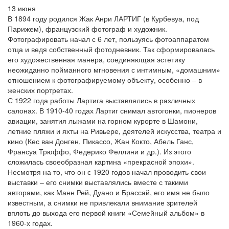
13 июня
В 1894 году родился Жак Анри ЛАРТИГ (в Курбевуа, под
Парижем), французский фотограф и художник.
Фотографировать начал с 6 лет, пользуясь фотоаппаратом
отца и ведя собственный фотодневник. Так сформировалась
его художественная манера, соединяющая эстетику
неожиданно пойманного мгновения с интимным, «домашним»
отношением к фотографируемому объекту, особенно – в
женских портретах.
С 1922 года работы Лартига выставлялись в различных
салонах. В 1910-40 годах Лартиг снимал автогонки, пионеров
авиации, занятия лыжами на горном курорте в Шамони,
летние пляжи и яхты на Ривьере, деятелей искусства, театра и
кино (Кес ван Донген, Пикассо, Жан Кокто, Абель Ганс,
Франсуа Трюффо, Федерико Феллини и др.). Из этого
сложилась своеобразная картина «прекрасной эпохи».
Несмотря на то, что он с 1920 годов начал проводить свои
выставки – его снимки выставлялись вместе с такими
авторами, как Манн Рей, Дуано и Брассай, его имя не было
известным, а снимки не привлекали внимание зрителей
вплоть до выхода его первой книги «Семейный альбом» в
1960-х годах.