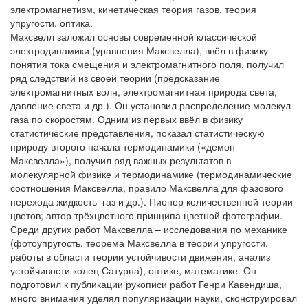
электромагнетизм, кинетическая теория газов, теория
упругости, оптика.
Максвелл заложил основы современной классической
электродинамики (уравнения Максвелла), ввёл в физику
понятия тока смещения и электромагнитного поля, получил
ряд следствий из своей теории (предсказание
электромагнитных волн, электромагнитная природа света,
давление света и др.). Он установил распределение молекул
газа по скоростям. Одним из первых ввёл в физику
статистические представления, показал статистическую
природу второго начала термодинамики («демон
Максвелла»), получил ряд важных результатов в
молекулярной физике и термодинамике (термодинамические
соотношения Максвелла, правило Максвелла для фазового
перехода жидкость–газ и др.). Пионер количественной теории
цветов; автор трёхцветного принципа цветной фотографии.
Среди других работ Максвелла – исследования по механике
(фотоупругость, теорема Максвелла в теории упругости,
работы в области теории устойчивости движения, анализ
устойчивости колец Сатурна), оптике, математике. Он
подготовил к публикации рукописи работ Генри Кавендиша,
много внимания уделял популяризации науки, сконструировал