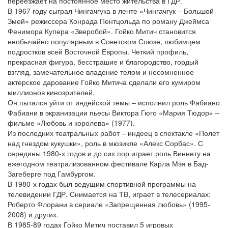
переезжает на постоянное место жительства в ГДР.
В 1967 году сыграл Чингачгука в ленте «Чингачгук – Большой
Змей» режиссера Конрада Пентцольда по роману Джеймса
Фенимора Купера «Зверобой». Гойко Митич становится
необычайно популярным в Советском Союзе, любимцем
подростков всей Восточной Европы. Четкий профиль,
прекрасная фигура, бесстрашие и благородство, гордый
взгляд, замечательное владение телом и несомненное
актерское дарование Гойко Митича сделали его кумиром
миллионов кинозрителей.
Он пытался уйти от индейской темы – исполнил роль Фабиано
Фабиани в экранизации пьесы Виктора Гюго «Мария Тюдор» –
фильме «Любовь и королева» (1977).
Из последних театральных работ – индеец в спектакле «Полет
над гнездом кукушки», роль в мюзикле «Алекс Сорбас». С
середины 1980-х годов и до сих пор играет роль Виннету на
ежегодном театрализованном фестивале Карла Мэя в Бад-
Загеберге под Гамбургом.
В 1980-х годах был ведущим спортивной программы на
телевидении ГДР. Снимается на ТВ, играет в телесериалах:
Роберто Флорани в сериале «Запрещенная любовь» (1995-
2008) и других.
В 1985-89 годах Гойко Митич поставил 5 игровых