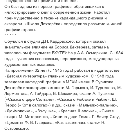
Государственной премии II-й степени.
Он был одним из первых графиков, обратившихся к
иллюстрированию книг о современной жизни. Работал
преимущественно в технике карандашного рисунка и
акварели. «Школа Дехтерёва» определила развитие книжной
графики страны.
* * * * *
Обучался в студии Д.Н. Кардовского, который оказал
значительное влияние на Бориса Дехтерёва, затем на
живописном факультете ВХУТЕИНа у А.А. Осмеркина. С 1934
года – участник всесоюзных, передвижных, международных
художественных выставок.
На протяжении 32 лет (с 1945 года) работал в издательстве
«Детская литература» главным художником. С 1948 года
заведовал кафедрой графики в МГХИ имени В.Сурикова.
Дехтерёв иллюстрировал книги М. Горького, И. Тургенева, М.
Лермонтова, А. Гайдара, В. Шекспира, сказки А. Пушкина
(«Сказка о царе Салтане», «Сказка о Рыбаке и Рыбке», Ш.
Перро («Кот в сапогах») и др., сказки «Мальчик-с-пальчик»,
«Дюймовочка», «Золушка», «Красная Шапочка», «Синяя
птица» М. Метерлинка, «Хижина дяди Тома» Г. Бичер-Стоу,
«Цемент» Ф. В. Гладкова, «Как закалялась сталь» Н.
Островского.