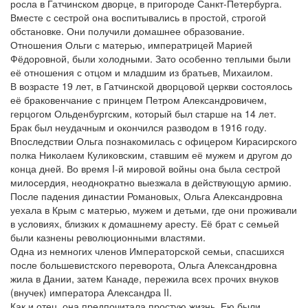
росла в Гатчинском дворце, в пригороде Санкт-Петербурга.
Вместе с сестрой она воспитывались в простой, строгой
обстановке. Они получили домашнее образование.
Отношения Ольги с матерью, императрицей Марией
Фёдоровной, были холодными. Зато особенно теплыми были
её отношения с отцом и младшим из братьев, Михаилом.
В возрасте 19 лет, в Гатчинской дворцовой церкви состоялось
её браковенчание с принцем Петром Александровичем,
герцогом Ольденбургским, который был старше на 14 лет.
Брак был неудачным и окончился разводом в 1916 году.
Впоследствии Ольга познакомилась с офицером Кирасирского
полка Николаем Куликовским, ставшим её мужем и другом до
конца дней. Во время I-й мировой войны она была сестрой
милосердия, неоднократно выезжала в действующую армию.
После падения династии Романовых, Ольга Александровна
уехала в Крым с матерью, мужем и детьми, где они проживали
в условиях, близких к домашнему аресту. Её брат с семьей
были казнены революционными властями.
Одна из немногих членов Императорской семьи, спасшихся
после большевистского переворота, Ольга Александровна
жила в Дании, затем Канаде, пережила всех прочих внуков
(внучек) императора Александра II.
Как и отец, она предпочитала простую жизнь. Ею были