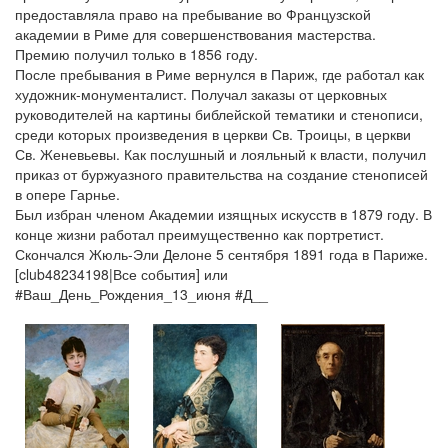
предоставляла право на пребывание во Французской
академии в Риме для совершенствования мастерства.
Премию получил только в 1856 году.
После пребывания в Риме вернулся в Париж, где работал как
художник-монументалист. Получал заказы от церковных
руководителей на картины библейской тематики и стенописи,
среди которых произведения в церкви Св. Троицы, в церкви
Св. Женевьевы. Как послушный и лояльный к власти, получил
приказ от буржуазного правительства на создание стенописей
в опере Гарнье.
Был избран членом Академии изящных искусств в 1879 году. В
конце жизни работал преимущественно как портретист.
Скончался Жюль-Эли Делоне 5 сентября 1891 года в Париже.
[club48234198|Все события] или
#Ваш_День_Рождения_13_июня #Д__