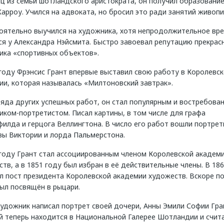
ц из семьи шотландского аристократа, он получил образование
арроу. Учился на адвоката, но бросил это ради занятий живопи
оятельно выучился на художника, хотя непродолжительное вр
ся у Александра Нэйсмита. Быстро завоевал репутацию прекрас
ика «спортивных объектов».
году Фрэнсис Грант впервые выставил свою работу в Королевс
ии, которая называлась «Милтоновский завтрак».
ряда других успешных работ, он стал популярным и востребова
ком-портретистом. Писал картины, в том числе для графа
илда и герцога Веллингтона. В число его работ вошли портрет
вы Виктории и лорда Пальмерстона.
 году Грант стал ассоциированным членом Королевской академ
тв, а в 1851 году был избран в её действительные члены. В 18
л пост президента Королевской академии художеств. Вскоре п
ыл посвящён в рыцари.
удожник написал портрет своей дочери, Анны Эмили Софии Гра
й теперь находится в Национальной Галерее Шотландии и счит