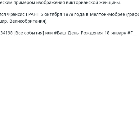
ческим примером изображения викторианской женщины.
лся Фрэнсис ГРАНТ 5 октября 1878 года в Мелтон-Мобрее (граф
ир, Великобритания).
8234198|Все события] или #Ваш_День_Рождения_18_января #Г__