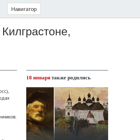
Навигатор
 Килграстоне,
18 января
также родились
сс),
одах
нников.