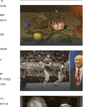
 в
сью.
емя
ного
кой
нным
ы
ии
66 году
осле
нт,
ается