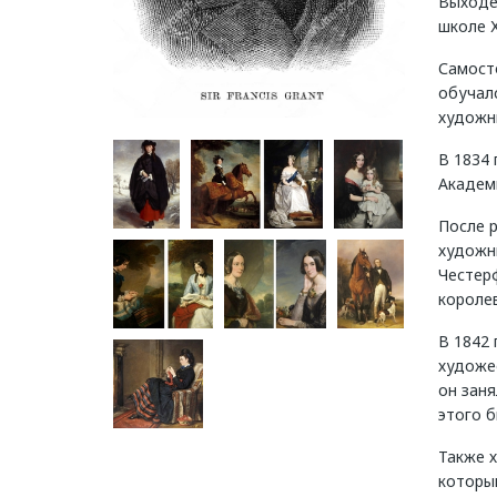
Выходе
школе Х
Самост
обучал
художн
В 1834 
Академ
После 
художни
Честерф
короле
В 1842
художес
он заня
этого б
Также х
которы