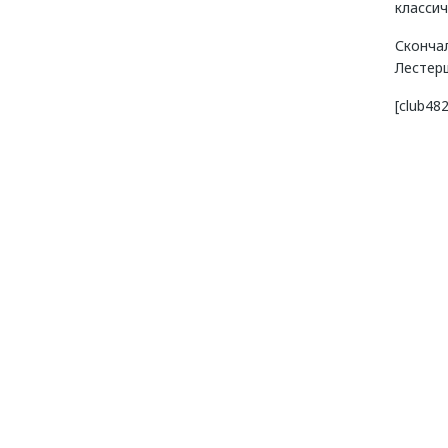
класси
Сконча
Лестерш
[club4