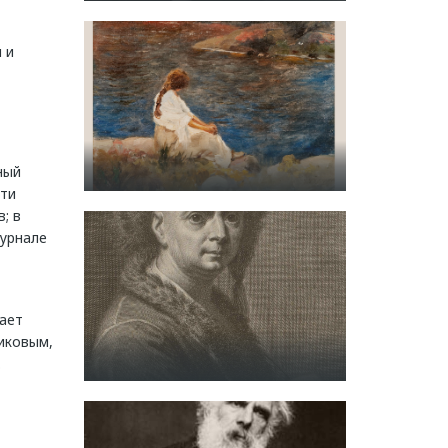
 и
ный
сти
; в
журнале
ает
иковым,
.