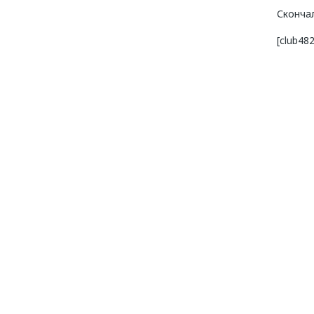
Сконча
[club4