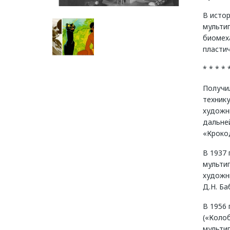
В исто
мульти
биомех
пластич
* * * * 
Получи
технику
художни
дальней
«Кроко
В 1937
мульти
художн
Д.Н. Ба
В 1956
(«Колоб
мульти