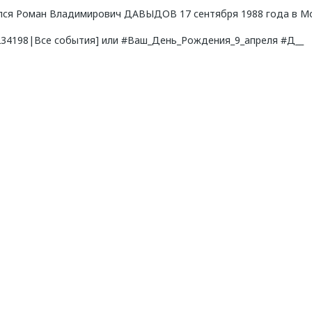
лся Роман Владимирович ДАВЫДОВ 17 сентября 1988 года в Мо
8234198|Все события] или #Ваш_День_Рождения_9_апреля #Д__