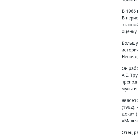
В 1966
В перио
этапно
оценку 
Большу
истори
Непрядв
Он рабо
А.Е. Тр
препод
мульти
Являет
(1962),
дока» (
«Мальчи
Отец р