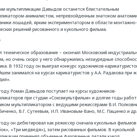
рии мультипликации Давыдов останется блистательным
пликатором-анималистом, непревзойденным знатоком анатомии
аники лошадей, ярким экспериментатором в области монтажно-
еских решений рисованного и кукольного фильма.
*
л техническое образование – окончил Московский индустриаль
м, но очень скоро у него обнаружились незаурядные способно
ка. В 1932 году он выиграл конкурс художников-карикатуристов
шем занимался на курсах карикатуристов у А.А. Радакова при 
дил».
 году Роман Давыдов поступает на курсы художников-
пликаторов при студии «Союзмультфильм» и долгие годы работ
иком мультипликатором с ведущими режиссёрами В.И. Полковн
биченко, В.Г. Сутеевым, И.П. Ивановым-Вано, М.С. Пащенко и др
 году он дебютировал как режиссер сначала кукольных фильмов
ок», «Три медведя»), затем рисованных фильмов. В кукольной
пликации применял объемные фазованные детали кукол.