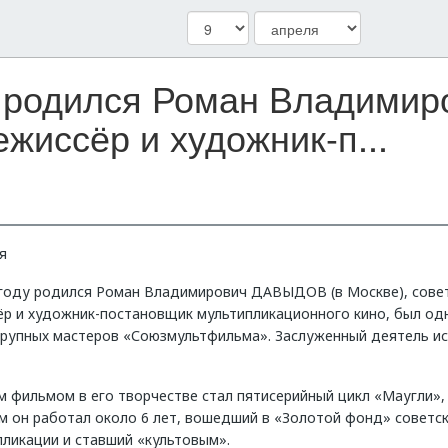
ду родился Роман Владими
ежиссёр и художник-п...
я
 году родился Роман Владимирович ДАВЫДОВ (в Москве), сове
ёр и художник-постановщик мультипликационного кино, был од
крупных мастеров «Союзмультфильма». Заслуженный деятель ис
м фильмом в его творчестве стал пятисерийный цикл «Маугли»,
м он работал около 6 лет, вошедший в «Золотой фонд» советс
пликации и ставший «культовым».