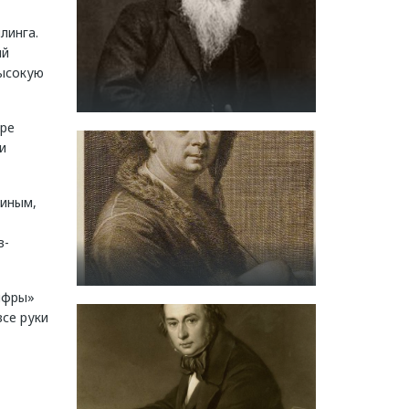
линга.
ий
высокую
ре
и
тиным,
в-
ифры»
все руки