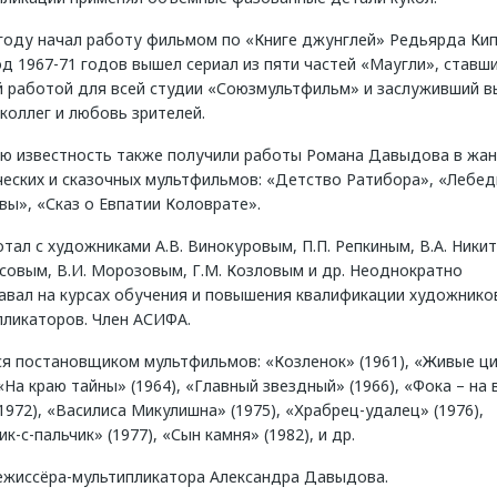
 году начал работу фильмом по «Книге джунглей» Редьярда Кип
д 1967-71 годов вышел сериал из пяти частей «Маугли», ставш
й работой для всей студии «Союзмультфильм» и заслуживший 
коллег и любовь зрителей.
ю известность также получили работы Романа Давыдова в жан
ческих и сказочных мультфильмов: «Детство Ратибора», «Лебед
ы», «Сказ о Евпатии Коловрате».
тал с художниками А.В. Винокуровым, П.П. Репкиным, В.А. Ники
усовым, В.И. Морозовым, Г.М. Козловым и др. Неоднократно
авал на курсах обучения и повышения квалификации художнико
пликаторов. Член АСИФА.
ся постановщиком мультфильмов: «Козленок» (1961), «Живые ц
 «На краю тайны» (1964), «Главный звездный» (1966), «Фока – на 
1972), «Василиса Микулишна» (1975), «Храбрец-удалец» (1976),
к-с-пальчик» (1977), «Сын камня» (1982), и др.
ежиссёра-мультипликатора Александра Давыдова.