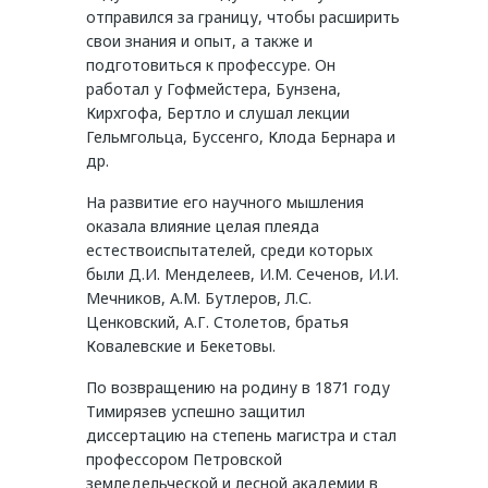
отправился за границу, чтобы расширить
свои знания и опыт, а также и
подготовиться к профессуре. Он
работал у Гофмейстера, Бунзена,
Кирхгофа, Бертло и слушал лекции
Гельмгольца, Буссенго, Клода Бернара и
др.
На развитие его научного мышления
оказала влияние целая плеяда
естествоиспытателей, среди которых
были Д.И. Менделеев, И.М. Сеченов, И.И.
Мечников, А.М. Бутлеров, Л.С.
Ценковский, А.Г. Столетов, братья
Ковалевские и Бекетовы.
По возвращению на родину в 1871 году
Тимирязев успешно защитил
диссертацию на степень магистра и стал
профессором Петровской
земледельческой и лесной академии в