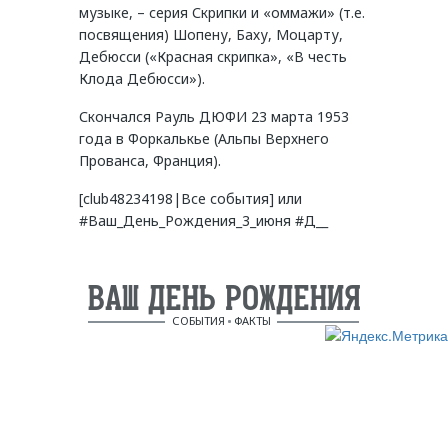
музыке, – серия Скрипки и «оммажи» (т.е.
посвящения) Шопену, Баху, Моцарту,
Дебюсси («Красная скрипка», «В честь
Клода Дебюсси»).
Скончался Рауль ДЮФИ 23 марта 1953
года в Форкалькье (Альпы Верхнего
Прованса, Франция).
[club48234198|Все события] или
#Ваш_День_Рождения_3_июня #Д__
ВАШ ДЕНЬ РОЖДЕНИЯ
СОБЫТИЯ
ФАКТЫ