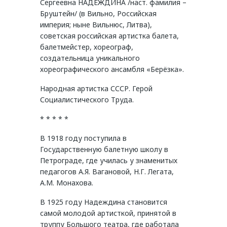
Сергеевна НАДЕЖДИНА /наст. фамилия –
Бруштейн/ (в Вильно, Российская
империя; ныне Вильнюс, Литва),
советская российская артистка балета,
балетмейстер, хореограф,
создательница уникального
хореографического ансамбля «Берёзка».
Народная артистка СССР. Герой
Социалистического Труда.
* * * * *
В 1918 году поступила в
Государственную балетную школу в
Петрограде, где училась у знаменитых
педагогов А.Я. Вагановой, Н.Г. Легата,
А.М. Монахова.
В 1925 году Надеждина становится
самой молодой артисткой, принятой в
труппу Большого театра, где работала