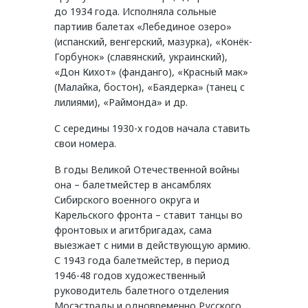
до 1934 года. Исполняла сольные
партиив балетах «Лебединое озеро»
(испанский, венгерский, мазурка), «Конёк-
Горбунок» (славянский, украинский),
«Дон Кихот» (фанданго), «Красный мак»
(Малайка, бостон), «Баядерка» (танец с
лилиями), «Раймонда» и др.
С середины 1930-х годов начала ставить
свои номера.
В годы Великой Отечественной войны
она – балетмейстер в ансамблях
Сибирского военного округа и
Карельского фронта – ставит танцы во
фронтовых и агитбригадах, сама
выезжает с ними в действующую армию.
С 1943 года балетмейстер, в период
1946-48 годов художественный
руководитель балетного отделения
Мосэстрады и одновременно Русского