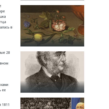
е
ыре
ушка
отца
алась в
ные 28
овном
ихами
ь ее
в 1811