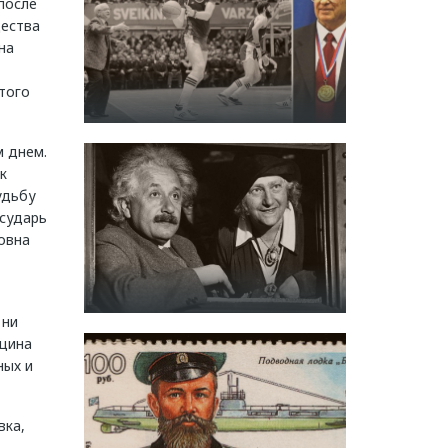
после
щества
на
того
м днем.
к
удьбу
осударь
овна
 ни
нщина
ных и
вка,