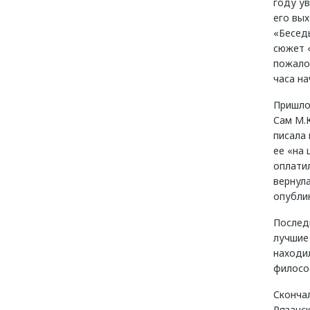
году ув
его вы
«Беседы
сюжет 
пожало
часа на
Пришло
Сам М.К
писала 
ее «на 
оплатил
вернул
опубли
Последн
лучшие
находил
философ
Скончал
Рязанск