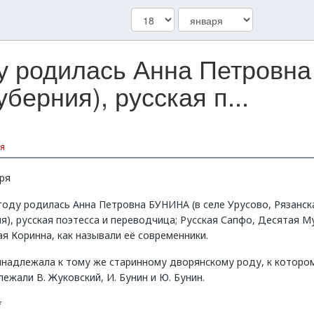
ду родилась Анна Петровн
берния), русская п...
я
ря
году родилась Анна Петровна БУНИНА (в селе Урусово, Рязанск
я), русская поэтесса и переводчица; Русская Сапфо, Десятая М
я Коринна, как называли её современники.
инадлежала к тому же старинному дворянскому роду, к которо
ежали В. Жуковский, И. Бунин и Ю. Бунин.
*