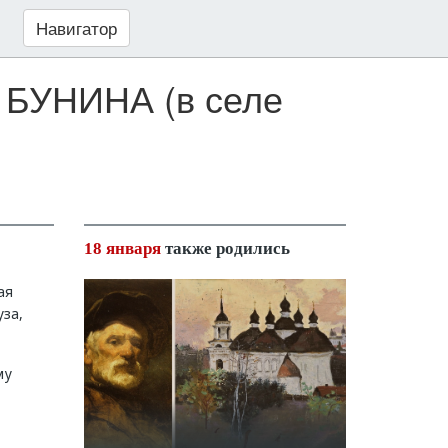
Навигатор
а БУНИНА (в селе
18 января
также родились
ая
уза,
му