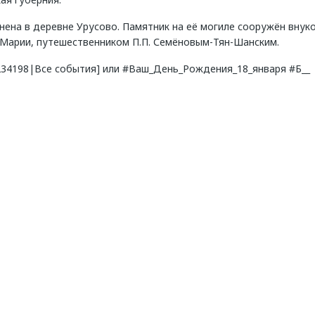
нена в деревне Урусово. Памятник на её могиле сооружён внук
 Марии, путешественником П.П. Семёновым-Тян-Шанским.
8234198|Все события] или #Ваш_День_Рождения_18_января #Б__