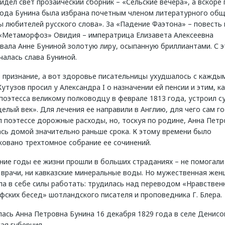
идел свет прозаический сборник – «Сельские вечера», а вскоре 
хода Бунина была избрана почетным членом литературного об
 любителей русского слова». За «Падение Фаэтона» – повесть 
«Метаморфоз» Овидия – императрица Елизавета Алексеевна
вала Анне Буниной золотую лиру, осыпанную бриллиантами. С э
чалась слава Буниной.
 признание, а вот здоровье писательницы ухудшалось с кажды
утузов просил у Александра I о назначении ей пенсии и этим, ка
поэтесса великому полководцу в феврале 1813 года, устроил с
целый век». Для лечения ее направили в Англию, для чего сам г
 поэтессе дорожные расходы, но, тоскуя по родине, Анна Петр
ась домой значительно раньше срока. К этому времени было
ковано трехтомное собрание ее сочинений.
ие годы ее жизни прошли в больших страданиях – не помогали
 врачи, ни кавказские минеральные воды. Но мужественная же
а в себе силы работать: трудилась над переводом «Нравствен
ских бесед» шотландского писателя и проповедника Г. Блера.
ась Анна Петровна Бунина 16 декабря 1829 года в селе Денисо
ая губерния.