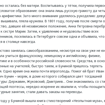
но осталась без матери. Воспитываясь у тётки, получила перво
словатое образование: она знала лишь русскую грамоту да чет
а арифметики. Зато много внимания уделялось рукоделию: дев
вышивала, плела кружева. В 1801 году, получив после смерти 
ство, давшее ей независимое положение, Анна Петровна перебр
к сестре Марии. Затем, к удивлению и неудовольствию всех
нников, поселилась в Петербурге совсем одна и объявила, что
я в столице навсегда.
стово занялась самообразованием, несмотря на свои уже не ю
ала учиться французскому, немецкому и английскому, физике,
ике и в особенности российской словесности. Средства, в осн
нные на учителей, быстро таяли, и Буниной пришлось терпеть
я. Одно время она жила почти впроголодь. Помог ей брат Иван
ч Бунин – моряк, в доме которого собирался цвет тогдашней
туры: Державин, Жуковский, Дмитриев… Они знакомились со ст
щей поэтессы, нередко искренне их хвалили и, чтобы поощрит
урные занятия, стали давать заказы на переводы.
году у Буниной вышла книга стихотворений «Неопытная муза», 