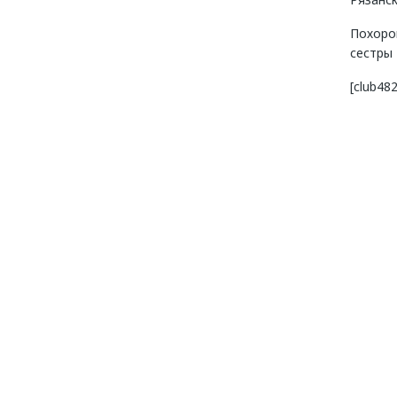
Похоро
сестры
[club4