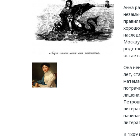
Анна ра
незамы
правил
хорошо 
наслед
Москву 
родстве
остаетс
Она неи
лет, ст
математ
потраче
лишени
Петрови
литера
начинаю
литерат
В 1809 