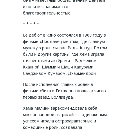
Она – известный общественный деятель
и политик, занимается
благотворительностью.
* * * * *
Её дебют в кино состоялся в 1968 году в
фильме «Продавец мечты», где главную
мужскую роль сыграл Радж Капур. Потом
были и другие картины, где Хема играла
с известными актёрами – Раджешем
Кханной, Шамми и Шаши Капурами,
Сандживом Кумаром, Дхармендрой.
После исполнения главных ролей в
фильме «Зита и Гита» она вошла в число
первых звезд Болливуда.
Хема Малини зарекомендовала себя
многоплановой актрисой – с одинаковым
успехом играла острохарактерные и
комедийные роли, создавала