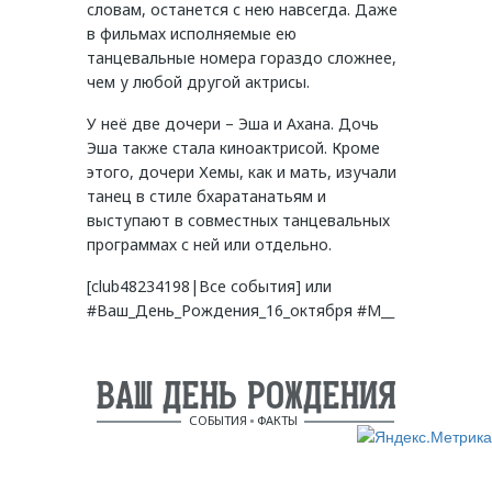
словам, останется с нею навсегда. Даже
в фильмах исполняемые ею
танцевальные номера гораздо сложнее,
чем у любой другой актрисы.
У неё две дочери – Эша и Ахана. Дочь
Эша также стала киноактрисой. Кроме
этого, дочери Хемы, как и мать, изучали
танец в стиле бхаратанатьям и
выступают в совместных танцевальных
программах с ней или отдельно.
[club48234198|Все события] или
#Ваш_День_Рождения_16_октября #М__
ВАШ ДЕНЬ РОЖДЕНИЯ
СОБЫТИЯ
ФАКТЫ