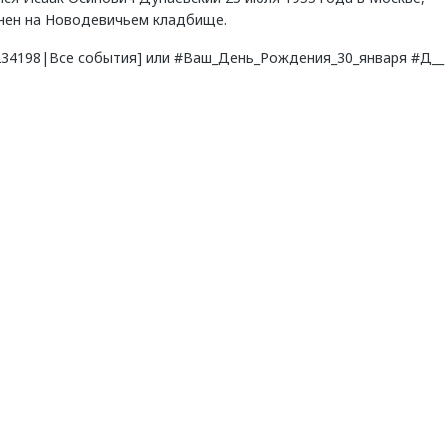
нен на Новодевичьем кладбище.
8234198|Все события] или #Ваш_День_Рождения_30_января #Д__