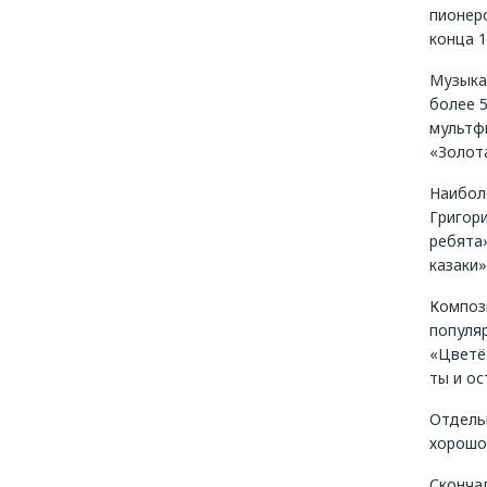
пионер
конца 
Музыка
более 
мультфи
«Золота
Наибол
Григор
ребята»
казаки»
Композ
популя
«Цветёт
ты и ос
Отдельн
хорошо 
Скончал