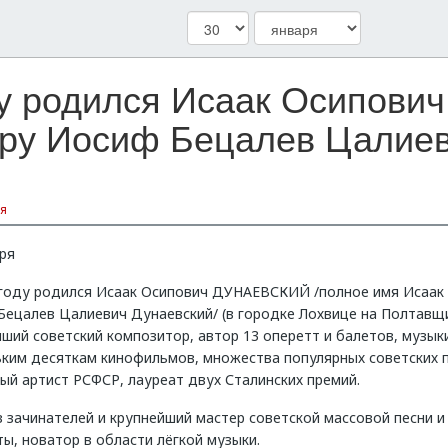
ду родился Исаак Осипов
ру Иосиф Бецалев Цалиеви
я
ря
 году родился Исаак Осипович ДУНАЕВСКИЙ /полное имя Исаак
Бецалев Цалиевич Дунаевский/ (в городке Лохвице на Полтавщи
ший советский композитор, автор 13 оперетт и балетов, музыки
ьким десяткам кинофильмов, множества популярных советских п
ый артист РСФСР, лауреат двух Сталинских премий.
 зачинателей и крупнейший мастер советской массовой песни и
ы, новатор в области лёгкой музыки.