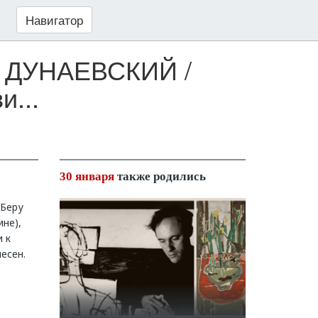
Навигатор
ич ДУНАЕВСКИЙ /
...
30 января
также родились
 Беру
не),
 к
есен.