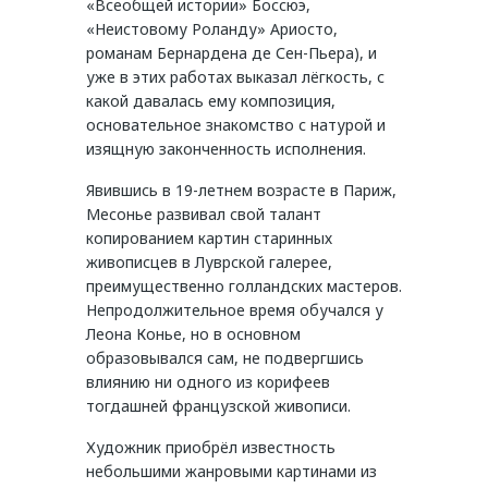
«Всеобщей истории» Боссюэ,
«Неистовому Роланду» Ариосто,
романам Бернардена де Сен-Пьера), и
уже в этих работах выказал лёгкость, с
какой давалась ему композиция,
основательное знакомство с натурой и
изящную законченность исполнения.
Явившись в 19-летнем возрасте в Париж,
Месонье развивал свой талант
копированием картин старинных
живописцев в Луврской галерее,
преимущественно голландских мастеров.
Непродолжительное время обучался у
Леона Конье, но в основном
образовывался сам, не подвергшись
влиянию ни одного из корифеев
тогдашней французской живописи.
Художник приобрёл известность
небольшими жанровыми картинами из