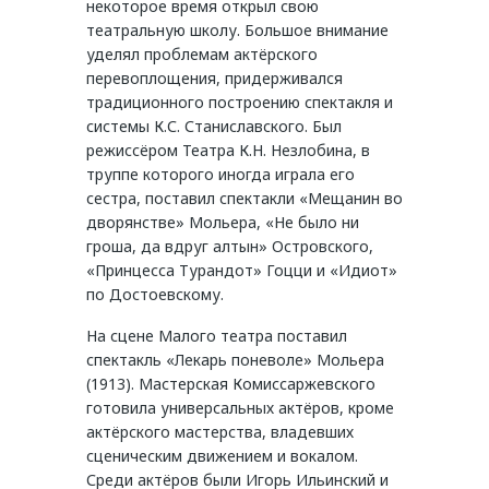
некоторое время открыл свою
театральную школу. Большое внимание
уделял проблемам актёрского
перевоплощения, придерживался
традиционного построению спектакля и
системы К.С. Станиславского. Был
режиссёром Театра К.Н. Незлобина, в
труппе которого иногда играла его
сестра, поставил спектакли «Мещанин во
дворянстве» Мольера, «Не было ни
гроша, да вдруг алтын» Островского,
«Принцесса Турандот» Гоцци и «Идиот»
по Достоевскому.
На сцене Малого театра поставил
спектакль «Лекарь поневоле» Мольера
(1913). Мастерская Комиссаржевского
готовила универсальных актёров, кроме
актёрского мастерства, владевших
сценическим движением и вокалом.
Среди актёров были Игорь Ильинский и