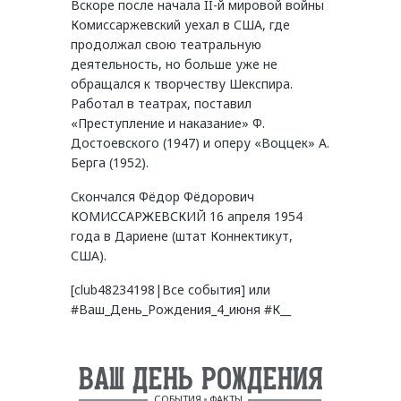
Вскоре после начала II-й мировой войны
Комиссаржевский уехал в США, где
продолжал свою театральную
деятельность, но больше уже не
обращался к творчеству Шекспира.
Работал в театрах, поставил
«Преступление и наказание» Ф.
Достоевского (1947) и оперу «Воццек» А.
Берга (1952).
Скончался Фёдор Фёдорович
КОМИССАРЖЕВСКИЙ 16 апреля 1954
года в Дариене (штат Коннектикут,
США).
[club48234198|Все события] или
#Ваш_День_Рождения_4_июня #К__
ВАШ ДЕНЬ РОЖДЕНИЯ
СОБЫТИЯ
ФАКТЫ