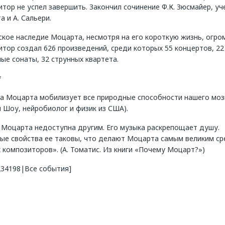
тор не успел завершить. Закончил сочинение Ф.К. Зюсмайер, уч
 и А. Сальери.
кое наследие Моцарта, несмотря на его короткую жизнь, огро
тор создал 626 произведений, среди которых 55 концертов, 22
ые сонаты, 32 струнных квартета.
*
а Моцарта мобилизует все природные способности нашего мозг
 Шоу, нейробиолог и физик из США).
Моцарта недоступна другим. Его музыка раскрепощает душу.
ые свойства ее таковы, что делают Моцарта самым великим ср
 композиторов». (А. Томатис. Из книги «Почему Моцарт?»)
234198|Все события]