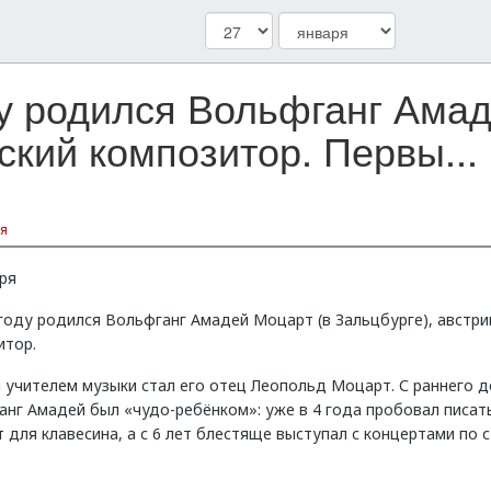
ду родился Вольфганг Амад
ский композитор. Первы...
я
ря
году родился Вольфганг Амадей Моцарт (в Зальцбурге), австри
итор.
 учителем музыки стал его отец Леопольд Моцарт. С раннего д
анг Амадей был «чудо-ребёнком»: уже в 4 года пробовал писат
 для клавесина, а с 6 лет блестяще выступал с концертами по 
.