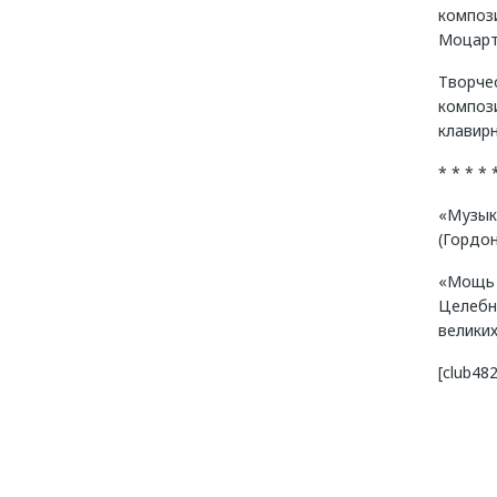
компози
Моцарта
Творчес
компози
клавирн
* * * * 
«Музык
(Гордон
«Мощь 
Целебн
великих
[club48