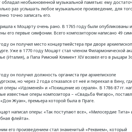
 обладал необыкновенной музыкальной памятью: ему достато
олько раз услышать любое музыкальное произведение, для тог
нно точно записать его.
ришла к Моцарту очень рано. В 1765 году были опубликованы и
ены его первые симфонии. Всего композитором написано 49 сим
году он получил место концертмейстера при дворе архиепископ
урге. Уже в 1770 году Моцарт стал членом Филармонической а
ье (Италия), а Папа Римский Климент XIV возвёл его в рыцари 
году он получил должность органиста при архиепископе
ргском, но через 2 года отказался от неё и переехал в Вену, гд
л оперы «Идоменей» и «Похищение из сераля». В 1786-87 гг. на
мые известные оперы композитора – «Свадьба Фигаро», поставл
 «Дон Жуан», премьера которой была в Праге.
царт написал оперы: «Так поступают все», «Милосердие Тита» 
бная флейта».
ним его произведением стал знаменитый «Реквием», который