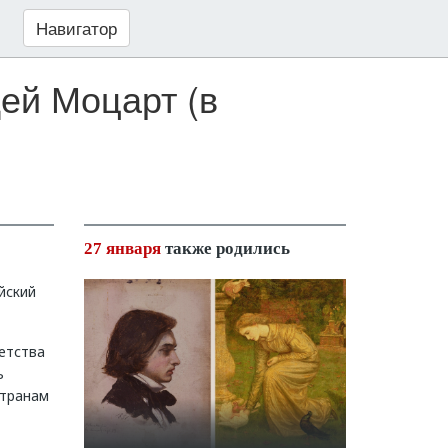
Навигатор
ей Моцарт (в
27 января
также родились
йский
етства
ь
странам