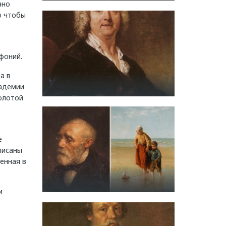
чно
о чтобы
фоний.
а в
кадемии
Золотой
е
писаны
енная в
и