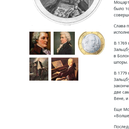
Моцарт
было т
соверше
Слава п
исполн
В 1769 
Зальцб
в Болон
шпоры.
В 1779 
Зальцбу
закончи
две са
Вене, и
Еще Мо
«Волше
Послед