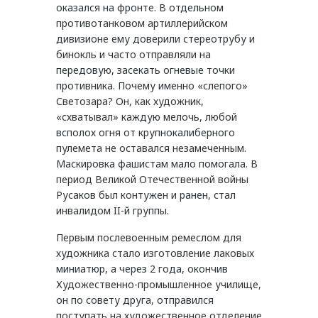
оказался на фронте. В отдельном
противотанковом артиллерийском
дивизионе ему доверили стереотрубу и
бинокль и часто отправляли на
передовую, засекать огневые точки
противника. Почему именно «слепого»
Светозара? Он, как художник,
«схватывал» каждую мелочь, любой
всполох огня от крупнокалиберного
пулемета не оставался незамеченным.
Маскировка фашистам мало помогала. В
период Великой Отечественной войны
Русаков был контужен и ранен, стал
инвалидом II-й группы.
Первым послевоенным ремеслом для
художника стало изготовление лаковых
миниатюр, а через 2 года, окончив
Художественно-промышленное училище,
он по совету друга, отправился
поступать на художественное отделение