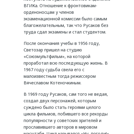
ВГИКа. Отношение к фронтовикам-
орденоносцам у членов
экзаменационной комиссии было самым
благожелательным, так что Русаков без
труда сдал экзамены и стал студентом.
После окончания учебы в 1956 году,
Светозар пришел на студию
«Союзмультфильм», на которой
проработал всю последующую жизнь. В
1967 году судьба свела его с
малоизвестным тогда режиссером
Вячеславом Котеночкиным.
В 1969 году Русаков, сам того не ведая,
создал двух персонажей, которым
суждено было стать героями целого
цикла фильмов, побившего все рекорды
популярности у советских зрителей и
прославившего авторов в мировом
масштабе. Цикл назывался «Ну, погоди!».