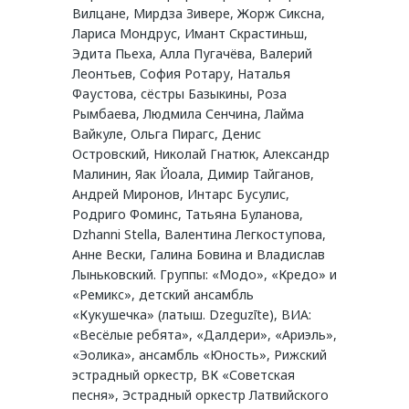
Вилцане, Мирдза Зивере, Жорж Сиксна,
Лариса Мондрус, Имант Скрастиньш,
Эдита Пьеха, Алла Пугачёва, Валерий
Леонтьев, София Ротару, Наталья
Фаустова, сёстры Базыкины, Роза
Рымбаева, Людмила Сенчина, Лайма
Вайкуле, Ольга Пирагс, Денис
Островский, Николай Гнатюк, Александр
Малинин, Яак Йоала, Димир Тайганов,
Андрей Миронов, Интарс Бусулис,
Родриго Фоминс, Татьяна Буланова,
Dzhanni Stella, Валентина Легкоступова,
Анне Вески, Галина Бовина и Владислав
Лыньковский. Группы: «Модо», «Кредо» и
«Ремикс», детский ансамбль
«Кукушечка» (латыш. Dzeguzīte), ВИА:
«Весёлые ребята», «Далдери», «Ариэль»,
«Эолика», ансамбль «Юность», Рижский
эстрадный оркестр, ВК «Советская
песня», Эстрадный оркестр Латвийского