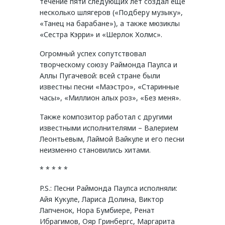
течение пяти следующих лет создал еще
несколько шлягеров («Подберу музыку»,
«Танец на барабане»), а также мюзиклы
«Сестра Кэрри» и «Шерлок Холмс».
Огромный успех сопутствовал
творческому союзу Раймонда Паулса и
Аллы Пугачевой: всей стране были
известны песни «Маэстро», «Старинные
часы», «Миллион алых роз», «Без меня».
Также композитор работал с другими
известными исполнителями – Валерием
Леонтьевым, Лаймой Вайкуле и его песни
неизменно становились хитами.
* * * * *
P.S.: Песни Раймонда Паулса исполняли:
Айя Кукуле, Лариса Долина, Виктор
Лапченок, Нора Бумбиере, Ренат
Ибрагимов, Ояр Гринбергс, Маргарита