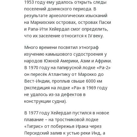
1953 году ему удалось открыть следы
поселений доинкского периода. В
результате археологических изысканий
на Маркизских островах, островах Пасхи
и Рапа-Ити Хейердал смог определить,
что их заселение относится к IV веку.
Много времени посвятил этнограф
изучению камышового судостроения у
народов Южной Америки, Азии и Африки.
В 1970 году на папирусной лодке «Ра-2»
он пересёк Атлантику от Марокко до
Вест-Индии, проплыв свыше 6000 км
(экспедиция на лодке «Ра» в 1969 году
не удалось из-за дефектов в
конструкции судна).
В 1977 году Хейердал пустился в новое
плавание – на тростниковой лодке
«Тигрис» от побережья Ирака через
Персидский залив к устью реки Инд, а